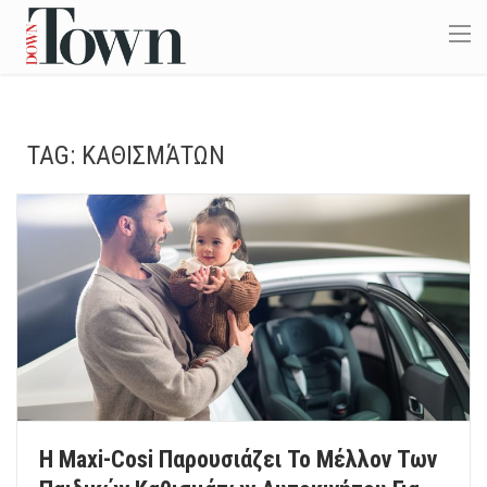
TAG:
ΚΑΘΙΣΜΆΤΩΝ
Η Maxi-Cosi Παρουσιάζει Το Μέλλον Των