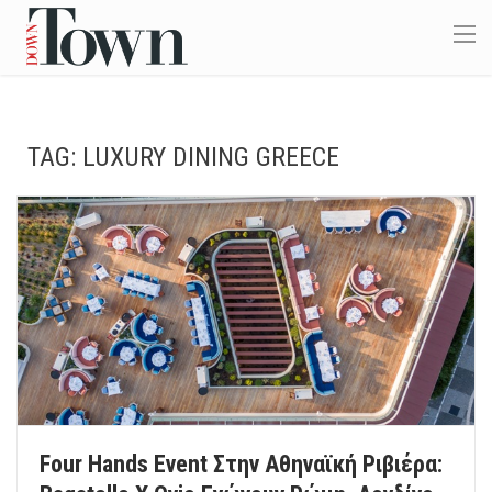
TAG:
LUXURY DINING GREECE
Four Hands Event Στην Αθηναϊκή Ριβιέρα: