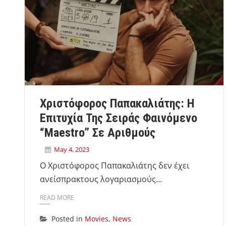
Χριστόφορος Παπακαλιάτης: Η
Επιτυχία Της Σειράς Φαινόμενο
“Maestro” Σε Αριθμούς
May 4, 2023
Ο Χριστόφορος Παπακαλιάτης δεν έχει
ανείσπρακτους λογαριασμούς…
READ MORE
Posted in
Movies
,
News