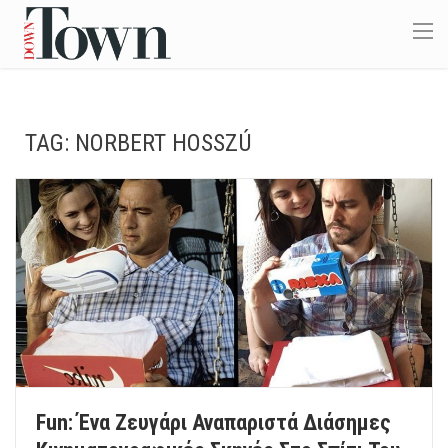
TAG:
NORBERT HOSSZÚ
Fun: Ένα Ζευγάρι Αναπαριστά Διάσημες