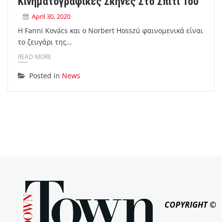
Κινηματογραφικές Σκηνές Στο Σπίτι Του
April 30, 2020
Η Fanni Kovács και ο Norbert Hosszú φαινομενικά είναι
το ζευγάρι της…
READ MORE
Posted in
News
COPYRIGHT ©