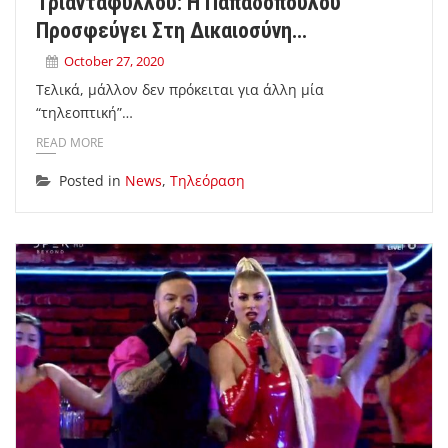
Τριαντάφυλλου: Η Παπαδοπούλου
Προσφεύγει Στη Δικαιοσύνη…
October 27, 2020
Τελικά, μάλλον δεν πρόκειται για άλλη μία
“τηλεοπτική”…
READ MORE
Posted in
News
,
Τηλεόραση