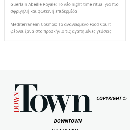
Guerlain Abeille Royale: Το νέο night-time ritual για πιο
σφριγηλή και φωτεινή επιδερμίδα
Mediterranean Cosmos: Το ανανεωμένο Food Court
φέρνει ξανά στο προσκήνιο τις αγαπημένες γεύσεις
COPYRIGHT ©
DOWNTOWN