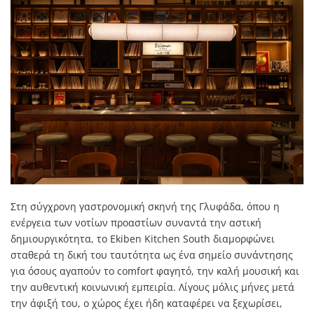
Στη σύγχρονη γαστρονομική σκηνή της
Γλυφάδα
, όπου η
ενέργεια των νοτίων προαστίων συναντά την αστική
δημιουργικότητα, το Ekiben Kitchen South διαμορφώνει
σταθερά τη δική του ταυτότητα ως ένα σημείο συνάντησης
για όσους αγαπούν το comfort φαγητό, την καλή μουσική και
την αυθεντική κοινωνική εμπειρία. Λίγους μόλις μήνες μετά
την άφιξή του, ο χώρος έχει ήδη καταφέρει να ξεχωρίσει,