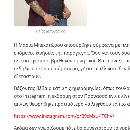
Ηλίας Μπογδάνος
Η Μαρία Μπεκατώρου αποσύρθηκε σύμφωνα με πληροφ
επόμενες κινήσεις της παραγωγής.
Όσο για τους δυ
εξετάστηκαν και βρέθηκαν αρνητικοί. Θα επανεξετα
εκδηλώσει κάποιο σύμπτωμα, γι’ αυτό άλλωστε δεν 
εξεταστούν.
Βάζοντας βέβαια κάτω τις ημερομηνίες, όπως τουλά
στο Instagram, η εκδρομή στον Παρνασσό έγινε λίγε
απλώς θεωρήθηκε προτιμότερο να ληφθούν τα πιο αυ
https://www.instagram.com/p/B9cMsU4FChV/
Ακόμα δεν γνωρίζουμε πότε θα συνεχιστούν τα γυρί