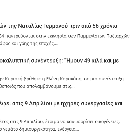
ιών της Ναταλίας Γερμανού πριν από 56 χρόνια
64 παντρεύονται στην εκκλησία των Παμμεγίστων Ταξιαρχών,
άφος και γόης της εποχής,…
οκαλυπτική συνέντευξη: “Ήμουν 49 κιλά και με
την Κυριακή βρέθηκε η Ελένη Καρακάση, σε μια συνέντευξη
θοποιός που απολαμβάνουμε στις…
έφει στις 9 Απριλίου με ηχηρές συνεργασίες και
τος στις 9 Απριλίου, έτοιμο να καλωσορίσει οικογένειες,
ο γεμάτο δημιουργικότητα, ενέργεια…