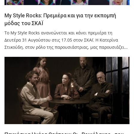
My Style Rocks: Πρεμιέρα και για την εκπομπή
μόδας του ΣΚΑΪ
Το My Style Rocks ανανεώνεται και κάνει πρεμιέρα τη
Δευτέρα 31 Αυγούστου στις 17.05 στον ΣΚΑΪ. Η Κατερίνα
Στικούδη, στον ρόλο της παρουσιάστριας, μας παρουσιάζει…