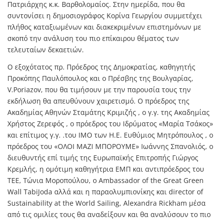
Πατριάρχης κ.κ. Βαρθολομαίος. Στην ημερίδα, που θα
συντονίσει η δημοσιογράφος Κορίνα Γεωργίου συμμετέχει
πλήθος καταξιωμένων και διακεκριμένων επιστημόνων με
σκοπό την ανάλυση του πιο επίκαιρου θέματος των
τελευταίων δεκαετιών.
Ο εξοχότατος πρ. Πρόεδρος της Δημοκρατίας, καθηγητής
Προκόπης Παυλόπουλος και ο Πρέσβης της Βουλγαρίας,
V.Poriazov, που θα τιμήσουν με την παρουσία τους την
εκδήλωση θα απευθύνουν χαιρετισμό. Ο πρόεδρος της
Ακαδημίας Αθηνών Σταμάτης Κριμιζής , ο γ.γ. της Ακαδημίας
Χρήστος Ζερεφός , ο πρόεδρος του Ιδρύματος «Μαρία Τσάκος»
και επίτιμος γ.γ. .του IMO των Η.Ε. Ευθύμιος Μητρόπουλος , ο
πρόεδρος του «ΟΛΟΙ ΜΑΖΙ ΜΠΟΡΟΥΜΕ» Ιωάννης Σπανολιός, ο
διευθυντής επί τιμής της Ευρωπαϊκής Επιτροπής Γιώργος
Κρεμλής, η ομότιμη καθηγήτρια ΕΜΠ και αντιπρόεδρος του
ΤΕΕ, Τώνια Μοροπούλου, ο Ambassador of the Great Green
Wall TabiJoda αλλά και η παραολυμπιονίκης και director of
Sustainability at the World Sailing, Alexandra Rickham μέσα
από τις ομιλίες τους θα αναδείξουν και θα αναλύσουν το πιο