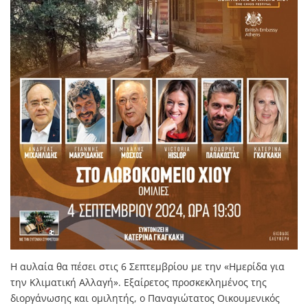
Η αυλαία θα πέσει στις 6 Σεπτεμβρίου με την «Ημερίδα για
την Κλιματική Αλλαγή». Εξαίρετος προσκεκλημένος της
διοργάνωσης και ομιλητής, ο Παναγιώτατος Οικουμενικός