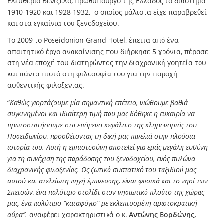
Ελευθέριο Βενιζέλο, πρωθυπουργό της Ελλάδος το διάστημα
1910-1920 και 1928-1932, ο οποίος μάλιστα είχε παραβρεθεί
και στα εγκαίνια του ξενοδοχείου.
Το 2009 το Poseidonion Grand Hotel, έπειτα από ένα
απαιτητικό έργο ανακαίνισης που διήρκησε 5 χρόνια, πέρασε
στη νέα εποχή του διατηρώντας την διαχρονική γοητεία του
και πάντα πιστό στη φιλοσοφία του για την παροχή
αυθεντικής φιλοξενίας.
“
Καθώς γιορτάζουμε μία σημαντική επέτειο, νιώθουμε βαθιά
συγκινημένοι και ιδιαίτερη τιμή που μας δόθηκε η ευκαιρία να
πρωτοστατήσουμε στο επόμενο κεφάλαιο της κληρονομιάς του
Ποσειδωνίου, προσθέτοντας τη δική μας πινελιά στην πλούσια
ιστορία του. Αυτή η εμπιστοσύνη αποτελεί για εμάς μεγάλη ευθύνη
για τη συνέχιση της παράδοσης του ξενοδοχείου, ενός πυλώνα
διαχρονικής φιλοξενίας. Ως ζωτικό συστατικό του ταξιδιού μας
αυτού και ατελείωτη πηγή έμπνευσης, είναι φυσικά και το νησί των
Σπετσών, ένα πολύτιμο στολίδι στον νησιωτικό πλούτο της χώρας
μας, ένα πολύτιμο “καταφύγιο” με εκλεπτυσμένη αριστοκρατική
αύρα”.
αναφέρει χαρακτηριστικά ο κ.
Αντώνης Βορδώνης,