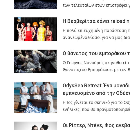
των τελευταίων ετών επιστρέφει γ
Η Βερβερίτσα κάνει reloadin
Η πολύ επιτυχημένη παράσταση τη
ανανεωμένο θίασο, για να μας δια
Ο θάνατος του εμποράκου τ
Ο Γιώργος Νανούρης σκηνοθετεί τ
Θάνατοςτου Εμποράκου», με τον 
OdysSea Retreat: Ένα μοναδι
εμπνευσμένο από την Οδύσ
Η Ίος γίνεται το σκηνικό για το O
ενήλικες, που θα πραγματοποιηθεί
Οι Ρίττερ, Ντένε, Φος ανεβ