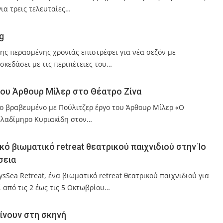
ια τρεις τελευταίες…
g
ς περασμένης χρονιάς επιστρέφει για νέα σεζόν με
σκεδάσει με τις περιπέτειες του…
ου Άρθουρ Μίλερ στο Θέατρο Ζίνα
ο βραβευμένο με Πούλιτζερ έργο του Άρθουρ Μίλερ «Ο
Βλαδίμηρο Κυριακίδη στον…
κό βιωματικό retreat θεατρικού παιχνιδιού στην Ίο
σεια
dysSea Retreat, ένα βιωματικό retreat θεατρικού παιχνιδιού για
 από τις 2 έως τις 5 Οκτωβρίου…
αίνουν στη σκηνή