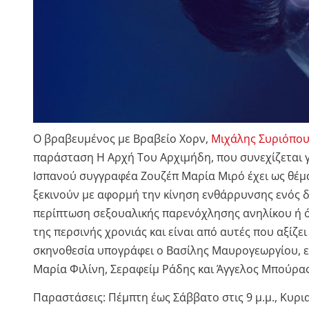
Ο βραβευμένος με Βραβείο Χορν,
Μιχάλης Συριόπο
παράσταση Η Αρχή Του Αρχιμήδη, που συνεχίζεται γ
Ισπανού συγγραφέα Ζουζέπ Μαρία Μιρό έχει ως θέμ
ξεκινούν με αφορμή την κίνηση ενθάρρυνσης ενός δ
περίπτωση σεξουαλικής παρενόχλησης ανηλίκου ή ό
της περσινής χρονιάς και είναι από αυτές που αξίζει
σκηνοθεσία υπογράφει ο Βασίλης Μαυρογεωργίου, 
Μαρία Φιλίνη, Σεραφείμ Ράδης και Άγγελος Μπούρας
Παραστάσεις: Πέμπτη έως Σάββατο στις 9 μ.μ., Κυριακ