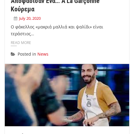
Αποφάσισαν Ένα… À La Garçonne
Κούρεμα
July 20, 2020
Ο φάκελλος «μακριά μαλλιά και ψαλίδι» είναι
τεράστιος…
READ MORE
Posted in
News