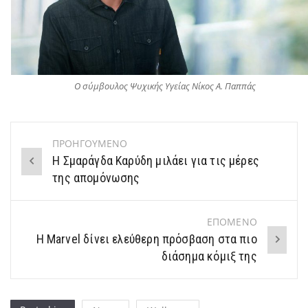
Ο σύμβουλος Ψυχικής Υγείας Νίκος Α. Παππάς
ΠΡΟΗΓΟΥΜΕΝΟ
Post
Η Σμαράγδα Καρύδη μιλάει για τις μέρες
navigation
της απομόνωσης
ΕΠΟΜΕΝΟ
Η Marvel δίνει ελεύθερη πρόσβαση στα πιο
διάσημα κόμιξ της