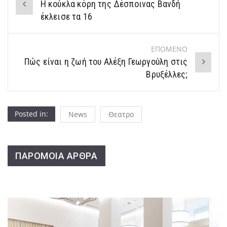
Η κούκλα κόρη της Δέσποινας Βανδή
navigation
έκλεισε τα 16
ΕΠΟΜΕΝΟ
Πώς είναι η ζωή του Αλέξη Γεωργούλη στις
Βρυξέλλες;
Posted in:
News
Θεατρο
ΠΑΡΟΜΟΙΑ ΑΡΘΡΑ