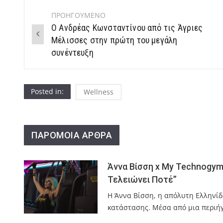
ΠΡΟΗΓΟΥΜΕΝΟ
Post
Ο Ανδρέας Κωνσταντίνου από τις Άγριες
navigation
Μέλισσες στην πρώτη του μεγάλη
συνέντευξη
Posted in:
Wellness
ΠΑΡΟΜΟΙΑ ΑΡΘΡΑ
Άννα Βίσση x My Technogym:
Τελειώνει Ποτέ”
Η Άννα Βίσση, η απόλυτη Ελληνίδ
κατάστασης. Μέσα από μια περιή