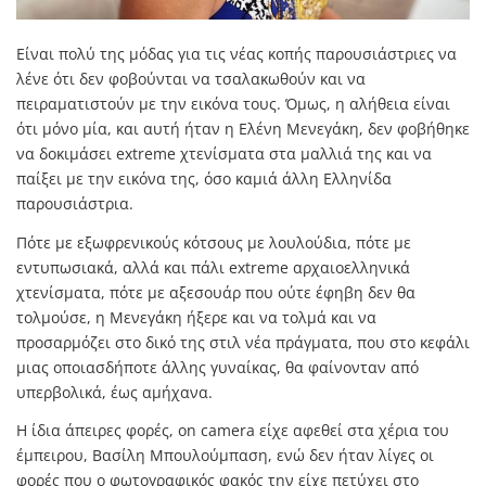
Είναι πολύ της μόδας για τις νέας κοπής παρουσιάστριες να
λένε ότι δεν φοβούνται να τσαλακωθούν και να
πειραματιστούν με την εικόνα τους. Όμως, η αλήθεια είναι
ότι μόνο μία, και αυτή ήταν η Ελένη Μενεγάκη, δεν φοβήθηκε
να δοκιμάσει extreme χτενίσματα στα μαλλιά της και να
παίξει με την εικόνα της, όσο καμιά άλλη Ελληνίδα
παρουσιάστρια.
Πότε με εξωφρενικούς κότσους με λουλούδια, πότε με
εντυπωσιακά, αλλά και πάλι extreme αρχαιοελληνικά
χτενίσματα, πότε με αξεσουάρ που ούτε έφηβη δεν θα
τολμούσε, η Μενεγάκη ήξερε και να τολμά και να
προσαρμόζει στο δικό της στιλ νέα πράγματα, που στο κεφάλι
μιας οποιασδήποτε άλλης γυναίκας, θα φαίνονταν από
υπερβολικά, έως αμήχανα.
Η ίδια άπειρες φορές, on camera είχε αφεθεί στα χέρια του
έμπειρου, Βασίλη Μπουλούμπαση, ενώ δεν ήταν λίγες οι
φορές που ο φωτογραφικός φακός την είχε πετύχει στο