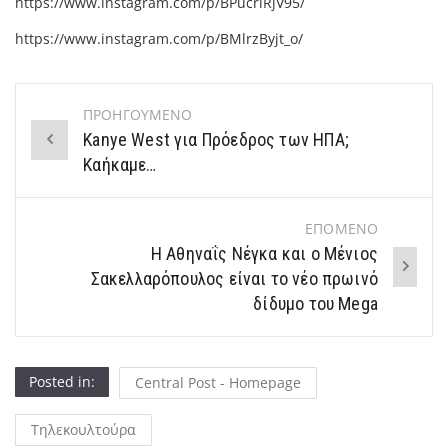
https://www.instagram.com/p/BPucriRjV95/
https://www.instagram.com/p/BMlrzByjt_o/
ΠΡΟΗΓΟΥΜΕΝΟ
Post
Kanye West για Πρόεδρος των ΗΠΑ;
navigation
Καήκαμε…
ΕΠΟΜΕΝΟ
Η Αθηναΐς Νέγκα και ο Μένιος
Σακελλαρόπουλος είναι το νέο πρωινό
δίδυμο του Mega
Posted in:
Central Post - Homepage
Τηλεκουλτούρα