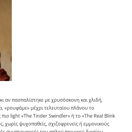
 κι αν πασπαλίστηκε με χρυσόσκονη και χλιδή,
α, «ρουφάμε» μέχρι τελευταίου πλάνου το
πιο light «The Tinder Swindler» ή το «The Real Blink
ες, χωρίς ψυχοπαθείς, σχιζοφρενείς ή εμμονικούς
ές συμπεριφορές του απλού ποινικού δικαίου.