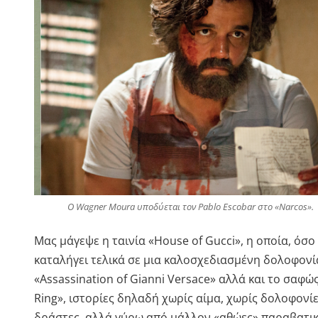
Ο Wagner Moura υποδύεται τον Pablo Escobar στο «Narcos».
Μας μάγεψε η ταινία «House of Gucci», η οποία, όσο
καταλήγει τελικά σε μια καλοσχεδιασμένη δολοφονί
«Assassination of Gianni Versace» αλλά και το σαφώς 
Ring», ιστορίες δηλαδή χωρίς αίμα, χωρίς δολοφονί
δράστες, αλλά γύρω από μάλλον «αθώες» παραβατικ