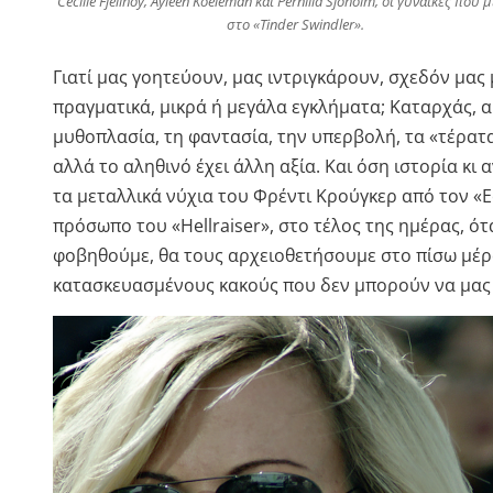
Cecilie Fjellhoy, Ayleen Koeleman και Pernilla Sjöholm, οι γυναίκες που 
στο «Tinder Swindler».
Γιατί μας γοητεύουν, μας ιντριγκάρουν, σχεδόν μας 
πραγματικά, μικρά ή μεγάλα εγκλήματα; Καταρχάς, α
μυθοπλασία, τη φαντασία, την υπερβολή, τα «τέρατ
αλλά το αληθινό έχει άλλη αξία. Και όση ιστορία κι 
τα μεταλλικά νύχια του Φρέντι Κρούγκερ από τον «Ε
πρόσωπο του «Hellraiser», στο τέλος της ημέρας, ότ
φοβηθούμε, θα τους αρχειοθετήσουμε στο πίσω μέρ
κατασκευασμένους κακούς που δεν μπορούν να μας