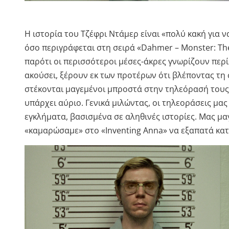
H ιστορία του Τζέφρι Ντάμερ είναι «πολύ κακή για ν
όσο περιγράφεται στη σειρά «Dahmer – Monster: The
παρότι οι περισσότεροι μέσες-άκρες γνωρίζουν περί 
ακούσει, ξέρουν εκ των προτέρων ότι βλέποντας τη
στέκονται μαγεμένοι μπροστά στην τηλεόρασή τους 
υπάρχει αύριο. Γενικά μιλώντας, οι τηλεοράσεις μας
εγκλήματα, βασισμένα σε αληθινές ιστορίες. Μας μα
«καμαρώσαμε» στο «Inventing Anna» να εξαπατά κατ