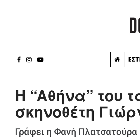
ΕΣΤ
H “Aθήνα” του 
σκηνοθέτη Γιώρ
Γράφει η Φανή Πλατσατούρα 