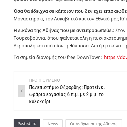
Όσα θα έδειχνα σε κάποιον που δεν έχει επισκεφθε
Μοναστηράκι, τον Λυκαβηττό και τον Εθνικό μας Κή
Η εικόνα της Αθήνας που με αντιπροσωπεύει:
Στον 
Τουρκοβούνια, όπου φαίνεται όλη η πυκνοκατοικημέν
Ακρόπολη και από πίσω η θάλασσα. Αυτή η εικόνα της
Τα σημεία διανομής του free DownTown:
https://do
ΠΡΟΗΓΟΥΜΕΝΟ
Post
Πανεπιστήμιο Οξφόρδης: Προτείνει
navigation
ωράριο εργασίας 6 π.μ. με 2 μ.μ. το
καλοκαίρι
Posted in:
News
Οι Ανθρωποι της Αθηνας