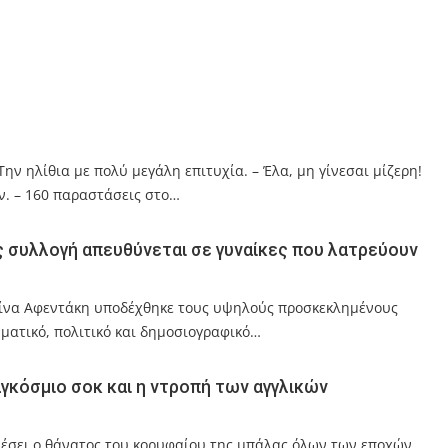
Την ηλίθια με πολύ μεγάλη επιτυχία. – Έλα, μη γίνεσαι μίζερη!
. – 160 παραστάσεις στο…
ς συλλογή απευθύνεται σε γυναίκες που λατρεύουν
Ελίνα Αφεντάκη υποδέχθηκε τους υψηλούς προσκεκλημένους
ηματικό, πολιτικό και δημοσιογραφικό…
γκόσμιο σοκ και η ντροπή των αγγλικών
έσει ο θάνατος του κορυφαίου της μπάλας όλων των εποχών,