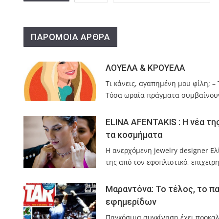
ΠΑΡΟΜΟΙΑ ΑΡΘΡΑ
ΛΟΥΕΛΑ & ΚΡΟΥΕΛΑ
Tι κάνεις, αγαπημένη μου φίλη; – 
Τόσα ωραία πράγματα συμβαίνουν
ELINA AFENTAKIS : Η νέα τη
τα κοσμήματα
Η ανερχόμενη jewelry designer 
της από τον εφοπλιστικό, επιχειρ
Μαραντόνα: Το τέλος, το πα
εφημερίδων
Παγκόσμια συγκίνηση έχει προκαλ