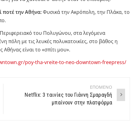
ί ποτέ την Αθήνα:
Φυσικά την Ακρόπολη, την Πλάκα, το
πο.
Περιφερειακό του Πολυγώνου, στα λεγόμενα
η πόλη με τις λευκές πολυκατοικίες, στο βάθος η
 Αθήνας είναι το «σπίτι μου».
wntown.gr/poy-tha-vreite-to-neo-downtown-freepress/
ΕΠΟΜΕΝΟ
Netflix: 3 ταινίες του Γιάννη Σμαραγδή
μπαίνουν στην πλατφόρμα