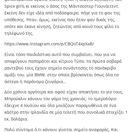
Spice girls κι εκείνος ο άσος της Μάντσεστερ Γιουνάιτεντ.
Εκείνη δεν είχε ιδέα από ποδόσφαιρο, πήγε για το φαν της
υπόθεσης. Ήταν, όμως, εκείνος που ήταν φαν δικός της,
οπότε και έκανε κίνηση, ζητώντας από κοινό τους φίλο το
τηλέφωνό της.
https://www.instagram.com/p/CBQoT4xpXaB/
Είναι τόσο παιδιάστικο αυτό που συμβαίνει, που για να
αποφύγουν παπαράτσι και κίτρινο Τύπο, τα πρώτα σοβαρά
ραντεβού τους έχουν σημείο συνάντησης το πανάκριβο
αμάξι του, μία BMW, στην οποία βρίσκονται όπως όλα τα
άστεγα ή παράνομα ζευγάρια…
Δύο χρόνια αργότερα και αφού είχαν αποκτήσει το γιο τους,
Μπρούκλιν κάνουν τον γάμο της χρονιάς: το ημερολόγιο
έδειχνε 4 Ιουλίου και όλα μοιάζουν παραμυθένια σε ένα
κάστρο στην Ιρλανδία σε μία τελετή που συνολικά στοιχίζει 1
εκ. δολάρια.
Πολύ σύντομα ό,τι κάνουν γίνεται σημείο αναφοράς. Και