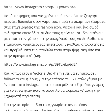
https://www.instagram.com/p/CCJVowoJhra/
Παρά τις φήμες που για χρόνια επέμεναν ότι το ζευγάρι
περνάει δύσκολα στον γάμο του, παρά τα σκαμπανεβάσματα
στις επιχειρήσεις της fashion icon, Victoria και ένα σωρό
ενδιάμεσα επεισόδια, οι δυο τους φαίνεται ότι δεν αφήνουν
με τίποτα τον γάμο και την οικογένειά τους να διαλυθεί και
επιμένουν, γιορτάζοντας επετείους, γενέθλια, αποφοιτήσεις
και προβλήματα των παιδιών τόσο στην ψηφιακή όσο και
στην πραγματική ζωή.
https://www.instagram.com/p/B9TcxiLp6dB/
Και κάπως έτσι η Victoria Beckham είπε να ενημερώσει
followers και φίλους για την επέτειο των 21 ετών γάμου με
ένα post στο Instagram, στο οποιο μάλιστα ζητούσε γνώμες
για το τι θα ήταν ποιο κατάλληλο να φορέσει γι’ αυτή την
ξεχωριστή περίσταση.
Για την ιστορία, οι δυο τους γνωρίστηκαν σε έναν
φιλανθρωπικό αγώνα. Εκείνη, ήταν η αιώνια αγέλαστη των