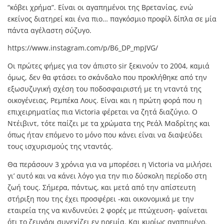
“κόβει χρήμα”. Είναι οι αγαπημένοι της Βρετανίας, ενώ
εκείνος διατηρεί και ένα πιο… παγκόσμιο προφίλ δίπλα σε μία
πάντα αγέλαστη σύζυγο.
https://www.instagram.com/p/B6_DP_mpJVG/
Οι πρώτες φήμες για τον άπιστο sir ξεκινούν το 2004, καμιά
όμως, δεν θα φτάσει το σκάνδαλο που προκλήθηκε από την
εξωσυζυγική σχέση του ποδοσφαιριστή με τη νταντά της
οικογένειας, Ρεμπέκα Λους. Είναι και η πρώτη φορά που η
επιχειρηματίας πια Victoria φέρεται να ζητά διαζύγιο. Ο
Ντέιβιντ, τότε παίζει με τα χρώματα της Ρεάλ Μαδρίτης και
όπως ήταν επόμενο το μόνο που κάνει είναι να διαψεύδει
τους ισχυρισμούς της νταντάς.
Θα περάσουν 3 χρόνια για να μπορέσει η Victoria να μιλήσει
γι’ αυτό και να κάνει λόγο για την πιο δύσκολη περίοδο στη
ζωή τους. Σήμερα, πάντως, και μετά από την απίστευτη
στήριξη που της έχει προσφέρει -και οικονομικά με την
εταιρεία της να κινδυνεύει 2 φορές με πτώχευση- φαίνεται
ότι το ζευγάρι συνεχίζει εν ηρεμία. Και κυρίως αγαπημένο.