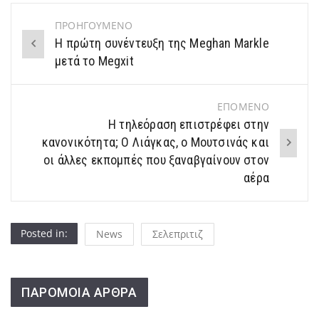
ΠΡΟΗΓΟΥΜΕΝΟ
Post
H πρώτη συνέντευξη της Meghan Markle
navigation
μετά το Megxit
ΕΠΟΜΕΝΟ
Η τηλεόραση επιστρέφει στην
κανονικότητα; Ο Λιάγκας, ο Μουτσινάς και
οι άλλες εκπομπές που ξαναβγαίνουν στον
αέρα
Posted in:
News
Σελεπριτιζ
ΠΑΡΟΜΟΙΑ ΑΡΘΡΑ