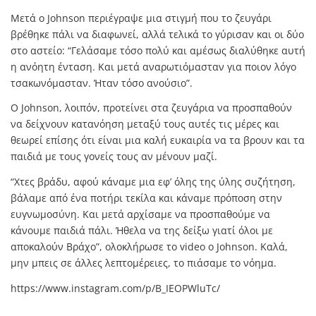
Μετά ο Johnson περιέγραψε μια στιγμή που το ζευγάρι
βρέθηκε πάλι να διαφωνεί, αλλά τελικά το γύρισαν και οι δύο
στο αστείο: “Γελάσαμε τόσο πολύ και αμέσως διαλύθηκε αυτή
η ανόητη ένταση. Και μετά αναρωτιόμασταν για ποιον λόγο
τσακωνόμασταν. Ήταν τόσο ανούσιο”.
Ο Johnson, λοιπόν, προτείνει στα ζευγάρια να προσπαθούν
να δείχνουν κατανόηση μεταξύ τους αυτές τις μέρες και
θεωρεί επίσης ότι είναι μια καλή ευκαιρία να τα βρουν και τα
παιδιά με τους γονείς τους αν μένουν μαζί.
“Χτες βράδυ, αφού κάναμε μια εφ’ όλης της ύλης συζήτηση,
βάλαμε από ένα ποτήρι τεκίλα και κάναμε πρόποση στην
ευγνωμοσύνη. Και μετά αρχίσαμε να προσπαθούμε να
κάνουμε παιδιά πάλι. Ήθελα να της δείξω γιατί όλοι με
αποκαλούν Βράχο”, ολοκλήρωσε το video ο Johnson. Καλά,
μην μπεις σε άλλες λεπτομέρειες, το πιάσαμε το νόημα.
https://www.instagram.com/p/B_IEOPWluTc/