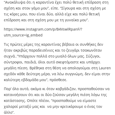
“Ανακάλυψα ότι η καραντίνα έχει πολύ θετική επίδραση στη
σχέση και στον γάμο μου”, είπε. “Σίγουρα και στη σχέση με
τις κόρες μου, που είναι δύο, αλλά είχε και πολύ θετική
επίδραση και στη σχέση μου με τη γυναίκα μου”.
https://www.instagram.com/p/B4VswlRpanF/?
utm_source=ig_embed
Τις πρώτες μέρες της καραντίνας βέβαια οι συνθήκες δεν
ήταν ακριβώς παραδεισένιες και το ζευγάρι τσακωνόταν
συχνά..”Υπάρχουν πολλά στο μυαλό όλων μας. Σύζυγοι,
σύντροφοι, παιδιά, όλοι αυτό σκεφτόμαστε και υπάρχει
μεγάλη πίεση. Βρέθηκα στη θέση να απολογούμαι στη Lauren
σχεδόν κάθε δεύτερη μέρα, να λέω συγγνώμη, δεν είμαι στην
καλύτερη εβδομάδα μου”, πρόσθεσε.
Παρ’ όλα αυτά, ακόμα κι όταν καβγάδιζαν, προσπαθούσαν να
κατανοήσουν ότι και οι δύο ζούσαν μεγάλη πιέση λόγω της
κατάστασης. Οπότε πλέον, “προσπαθούμε να είμαστε
χαλαροί μεταξύ μας και να μην κριτικάρουμε ο ένας τον
άλλο”.