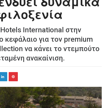
ενδύει δυναμικά
 φιλοξενία
otels International στην
ο κεφάλαιο για τον premium
llection να κάνει το ντεμπούτο
εταμένη ανακαίνιση.