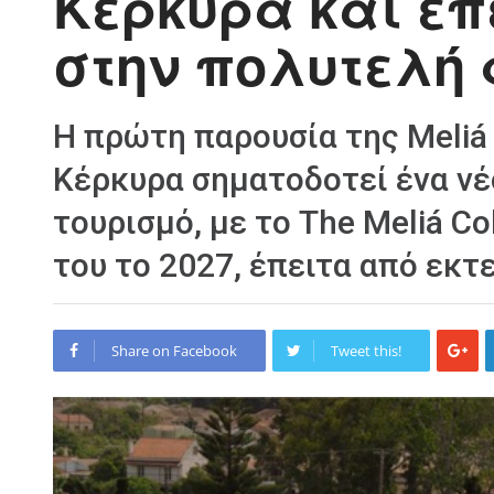
Κέρκυρα και επ
στην πολυτελή
Η πρώτη παρουσία της Meliá H
Κέρκυρα σηματοδοτεί ένα νέ
τουρισμό, με το The Meliá Co
του το 2027, έπειτα από εκτ
Share on Facebook
Tweet this!