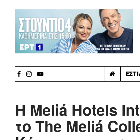
ΕΣΤ
Η Meliá Hotels In
το The Meliá Coll