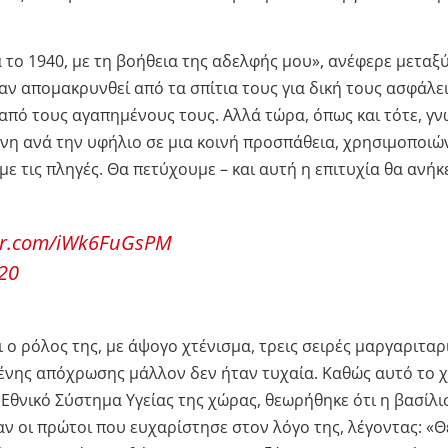
το 1940, με τη βοήθεια της αδελφής μου», ανέφερε μεταξύ 
ν απομακρυνθεί από τα σπίτια τους για δική τους ασφάλει
ό τους αγαπημένους τους. Αλλά τώρα, όπως και τότε, γνωρ
θνη ανά την υφήλιο σε μια κοινή προσπάθεια, χρησιμοποιώ
 τις πληγές. Θα πετύχουμε – και αυτή η επιτυχία θα ανήκε
ter.com/iWk6FuGsPM
020
ο ρόλος της, με άψογο χτένισμα, τρεις σειρές μαργαριταρι
ένης απόχρωσης μάλλον δεν ήταν τυχαία. Καθώς αυτό το χ
θνικό Σύστημα Υγείας της χώρας, θεωρήθηκε ότι η βασίλισ
ταν οι πρώτοι που ευχαρίστησε στον λόγο της, λέγοντας: 