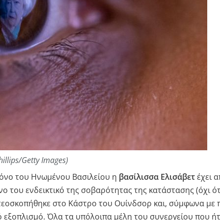
hillips/Getty Images)
θρόνο του Ηνωμένου Βασιλείου η
βασίλισσα Ελισάβετ
έχει α
ο του ενδεικτικό της σοβαρότητας της κατάστασης (όχι ότι 
ντεοσκοπήθηκε στο Κάστρο του Ουίνδσορ και, σύμφωνα με 
ό εξοπλισμό. Όλα τα υπόλοιπα μέλη του συνεργείου που ή