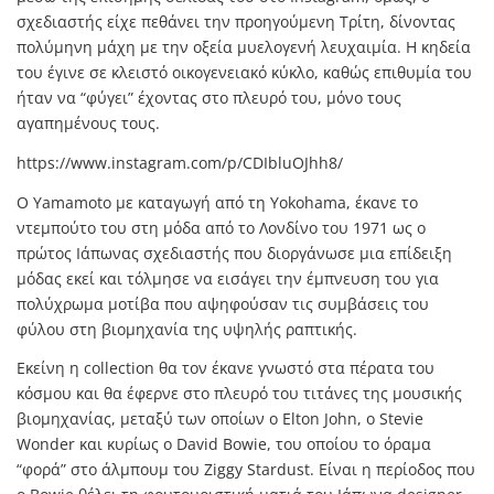
σχεδιαστής είχε πεθάνει την προηγούμενη Τρίτη, δίνοντας
πολύμηνη μάχη με την οξεία μυελογενή λευχαιμία. Η κηδεία
του έγινε σε κλειστό οικογενειακό κύκλο, καθώς επιθυμία του
ήταν να “φύγει” έχοντας στο πλευρό του, μόνο τους
αγαπημένους τους.
https://www.instagram.com/p/CDIbluOJhh8/
Ο Yamamoto με καταγωγή από τη Yokohama, έκανε το
ντεμπούτο του στη μόδα από το Λονδίνο του 1971 ως ο
πρώτος Ιάπωνας σχεδιαστής που διοργάνωσε μια επίδειξη
μόδας εκεί και τόλμησε να εισάγει την έμπνευση του για
πολύχρωμα μοτίβα που αψηφούσαν τις συμβάσεις του
φύλου στη βιομηχανία της υψηλής ραπτικής.
Εκείνη η collection θα τον έκανε γνωστό στα πέρατα του
κόσμου και θα έφερνε στο πλευρό του τιτάνες της μουσικής
βιομηχανίας, μεταξύ των οποίων ο Elton John, ο Stevie
Wonder και κυρίως ο David Bowie, του οποίου το όραμα
“φορά” στο άλμπουμ του Ziggy Stardust. Είναι η περίοδος που