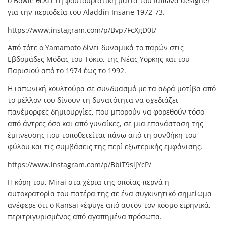
ο Bowie θέλει τη φουτουριστική ματιά του Ιάπωνα designer
για την περιοδεία του Aladdin Insane 1972-73.
https://www.instagram.com/p/Bvp7FcXgD0t/
Από τότε ο Yamamoto δίνει δυναμικά το παρών στις
Εβδομάδες Μόδας του Τόκιο, της Νέας Υόρκης και του
Παρισιού από το 1974 έως το 1992.
Η ιαπωνική κουλτούρα σε συνδυασμό με τα αδρά μοτίβα από
το μέλλον του δίνουν τη δυνατότητα να σχεδιάζει
πανέμορφες δημιουργίες, που μπορούν να φορεθούν τόσο
από άντρες όσο και από γυναίκες, σε μια επανάσταση της
έμπνευσης που τοποθετείται πάνω από τη συνθήκη του
φύλου και τις συμβάσεις της περί εξωτερικής εμφάνισης.
https://www.instagram.com/p/BbiT9sljYcP/
Η κόρη του, Mirai στα χέρια της οποίας περνά η
αυτοκρατορία του πατέρα της σε ένα συγκινητικό σημείωμα
ανέφερε ότι ο Kansai «έφυγε από αυτόν τον κόσμο ειρηνικά,
περιτριγυρισμένος από αγαπημένα πρόσωπα.