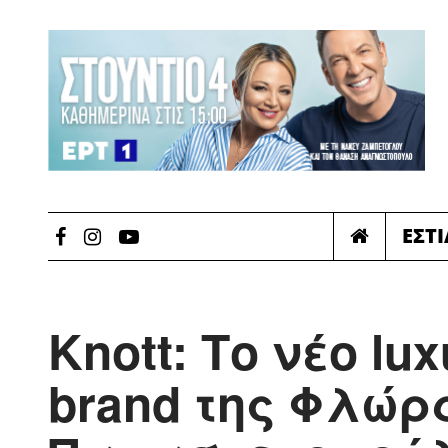
ΕΣΤ
Knott: Το νέο lu
brand της Φλώρ