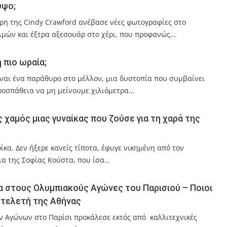
ύψο;
όρη της Cindy Crawford ανέβασε νέες φωτογραφίες στο
λμών και έξτρα αξεσουάρ στο χέρι, που προφανώς…
η πιο ωραία;
είναι ένα παράθυρο στο μέλλον, μια δυστοπία που συμβαίνει
ροσπάθεια να μη μείνουμε χιλιόμετρα…
χαμός μιας γυναίκας που ζούσε για τη χαρά της
ίκα. Δεν ήξερε κανείς τίποτα, έφυγε νικημένη από τον
για της Σοφίας Κούστα, που ίσα…
 στους Ολυμπιακούς Αγώνες του Παρισιού – Ποιοι
 τελετή της Αθήνας
 Αγώνων στο Παρίσι προκάλεσε εκτός από καλλιτεχνικές