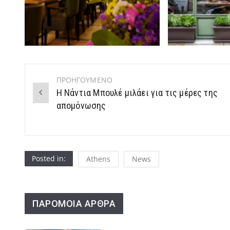
ΠΡΟΗΓΟΥΜΕΝΟ
Post
Η Νάντια Μπουλέ μιλάει για τις μέρες της
navigation
απομόνωσης
Posted in:
Athens
News
ΠΑΡΟΜΟΙΑ ΑΡΘΡΑ