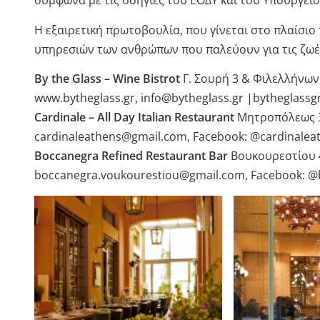
σύμφωνα με τις οδηγίες του ΕΟΔΥ και του Υπουργείο
Η εξαιρετική πρωτοβουλία, που γίνεται στο πλαίσιο
υπηρεσιών των ανθρώπων που παλεύουν για τις ζωές
By the Glass – Wine Bistrot
Γ. Σουρή 3 & Φιλελλήνων,
www.bytheglass.gr, info@bytheglass.gr |bytheglassg
Cardinale – All Day Italian Restaurant
Μητροπόλεως 38,
cardinaleathens@gmail.com, Facebook: @cardinalea
Boccanegra Refined Restaurant Bar
Βουκουρεστίου 4
boccanegra.voukourestiou@gmail.com, Facebook: @