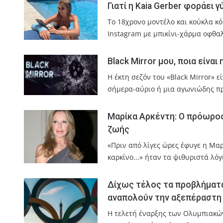
Γιατί η Kaia Gerber φοράει γ
Το 18χρονο μοντέλο και κούκλα κ
Instagram με μπικίνι-χάρμα οφθα
Black Mirror μου, ποια είναι 
Η έκτη σεζόν του «Black Mirror» 
σήμερα-αύριο ή μια αγωνιώδης π
Μαρίκα Αρκέντη: Ο πρόωρος 
ζωής
«Πριν από λίγες ώρες έφυγε η Μαρ
καρκίνο...» ήταν τα ψιθυριστά λό
Δίχως τέλος τα προβλήματα
αναπολούν την αξεπέραστη
Η τελετή έναρξης των Ολυμπιακών