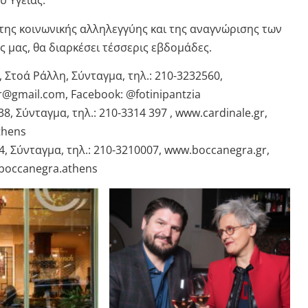
υ Υγείας.
 της κοινωνικής αλληλεγγύης και της αναγνώρισης των
 μας, θα διαρκέσει τέσσερις εβδομάδες.
 Στοά Ράλλη, Σύνταγμα, τηλ.: 210-3232560,
r@gmail.com, Facebook: @fotinipantzia
 Σύνταγμα, τηλ.: 210-3314 397 , www.cardinale.gr,
thens
, Σύνταγμα, τηλ.: 210-3210007, www.boccanegra.gr,
boccanegra.athens