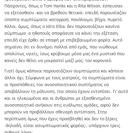
Πάσχοντες, όπως ο Tom Hanks και η Rita Wilson, έσπευσαν
να εξετασθούν -και να βρεθούν θετικοί- επειδή παρουσίαζαν
ύποπτα συμπτώματα: καταρροή, πονόλαιμο, βήχα, πυρετό.
Άλλοι, όμως, όπως ο Idris Elba, δεν παρουσιάζουν κανένα
σύμπτωμα -ο ηθοποιός αποφάσισε να κάνει την εξέταση,
επειδή είχε έρθει σε επαφή με επιβεβαιωμένο φορέα. Αυτό
σημαίνει ότι εν δυνάμει πολλοί από εμάς, που νιώθουμε
απολύτως υγιείς, ίσως κρύβουμε μέσα μας ένα μυστικό που
κανείς δεν θέλει να μοιραστεί μαζί μας: τον κορονοϊό.
Γιατί όμως κάποιοι παρουσιάζουν συμπτώματα και κάποιοι
άλλοι όχι; Σύμφωνα με τους γιατρούς, τα συμπτώματα είναι
οι προσπάθειες του ανοσοποιητικού συστήματος να
αποβάλλουν τη μόλυνση, την οποία έχουν εντοπίσει. Γι’ αυτό
και οι ηλικιωμένοι και οι άνθρωποι με εξασθενημένο
ανοσοποιητικό ανήκουν στις ευάλωτες ομάδες, αφού δεν
μπορούν να προβάλλουν σθεναρή αντίσταση. Στην
περίπτωση όμως που έχεις προσβληθεί και δεν το ξέρεις
-δηλαδή, είσαι ασυμπτωματικός φορέας-, υπάρχουν τρεις
πιθανοί λόγοι: