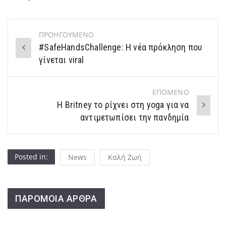
ΠΡΟΗΓΟΥΜΕΝΟ
Post
#SafeHandsChallenge: Η νέα πρόκληση που
navigation
γίνεται viral
ΕΠΟΜΕΝΟ
Η Britney το ρίχνει στη yoga για να
αντιμετωπίσει την πανδημία
Posted in:
News
Καλή Ζωή
ΠΑΡΟΜΟΙΑ ΑΡΘΡΑ