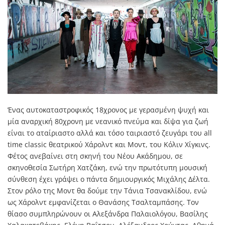
Ένας αυτοκαταστροφικός 18χρονος με γερασμένη ψυχή και
μία αναρχική 80χρονη με νεανικό πνεύμα και δίψα για ζωή
είναι το αταίριαστο αλλά και τόσο ταιριαστό ζευγάρι του all
time classic θεατρικού Χάρολντ και Μοντ, του Κόλιν Χίγκινς.
Φέτος ανεβαίνει στη σκηνή του Νέου Ακάδημου, σε
σκηνοθεσία Σωτήρη Χατζάκη, ενώ την πρωτότυπη μουσική
σύνθεση έχει γράψει ο πάντα δημιουργικός Μιχάλης Δέλτα.
Στον ρόλο της Μοντ θα δούμε την Τάνια Τσανακλίδου, ενώ
ως Χάρολντ εμφανίζεται ο Θανάσης Τσαλταμπάσης. Τον
θίασο συμπληρώνουν οι Αλεξάνδρα Παλαιολόγου, Βασίλης