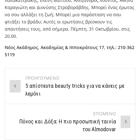
Χαλακατεβάκης, Ελένη Βαΐτσου, Αλέξανδρος Χούντας, Αθηνά
Καραγιώτη και Διονύσης Στραβοράβδης. Μπορεί ένας έρωτας
να σου αλλάξει τη ζωή; Μπορεί μια παράσταση να σου
φτιάξει το βράδυ; Αυτές οι ερωτήσεις βρίσκουν τις
απαντήσεις τους, από σήμερα, Πέμπτη, 31 Οκτωβρίου, στις
20.00.
Νέος Ακάδημος, Ακαδημίας & Ιπποκράτους 17, τηλ.: 210-362
5119
ΠΡΟΗΓΟΥΜΕΝΟ
Post
5 απίστευτα beauty tricks για να κάνεις με
navigation
λεμόνι
ΕΠΟΜΕΝΟ
Πόνος και Δόξα: Η πιο προσωπική ταινία
του Almodovar