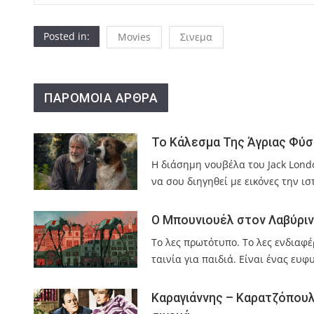
Posted in:
Movies
Σινεμα
ΠΑΡΟΜΟΙΑ ΑΡΘΡΑ
Το Κάλεσμα Της Άγριας Φύσ
Η διάσημη νουβέλα του Jack Londo
να σου διηγηθεί με εικόνες την ι
Ο Μπουνιουέλ στον Λαβύρινθ
Το λες πρωτότυπο. Το λες ενδιαφέρο
ταινία για παιδιά. Είναι ένας ευ
Καραγιάννης – Καρατζόπουλ