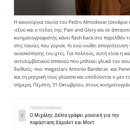
Η καινούργια ταινία του Pedro Almodovar (σενάριο κ
-εξού και ο τίτλος της: Pain and Glory και σε άπταισ
κινηματογραφιστής κάνει flash back στο παρελθόν 
στις ταινίες που γύρισε. Κι ενώ νιώθει απογοήτευση
ανασκόπησης του χτες. Για πολλούς, αυτή είναι η κ
αντισυμβατικού Ισπανού που μπλέκει γλυκά τον σουρ
διεθνείς -πια- megastars Antonio Banderas και Pen
και τη μητρική τους γλώσσα και υποδύονται ο μεν τ
σήμερα, Πέμπτη, 31 Οκτωβρίου, στους κινηματογρά
ΠΡΟΗΓΟΥΜΕΝΟ
Post
Ο Μιχάλης Δέλτα γράφει μουσική για την
navigation
παράσταση Χάρολντ και Μοντ