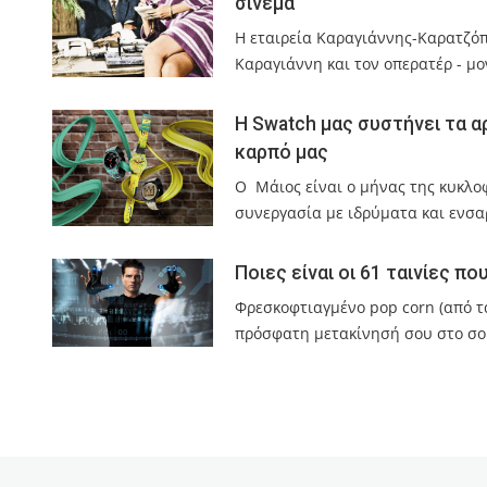
σινεμά
Η εταιρεία Καραγιάννης-Καρατζόπ
Καραγιάννη και τον οπερατέρ - μ
Η Swatch μας συστήνει τα α
καρπό μας
Ο Μάιος είναι ο μήνας της κυκλο
συνεργασία με ιδρύματα και ενσα
Ποιες είναι οι 61 ταινίες π
Φρεσκοφτιαγμένο pop corn (από τα
πρόσφατη μετακίνησή σου στο σού