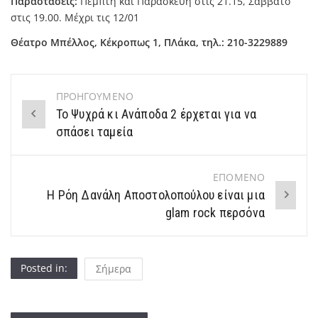
Παραστάσεις:
Πέμπτη και Παρασκευή στις 21.15, Σάββατο
στις 19.00. Μέχρι τις 12/01
Θέατρο Μπέλλος, Κέκροπως 1, ΠΛάκα, τηλ.: 210-3229889
ΠΡΟΗΓΟΥΜΕΝΟ
Post
Το Ψυχρά κι Ανάποδα 2 έρχεται για να
navigation
σπάσει ταμεία
ΕΠΟΜΕΝΟ
Η Ρόη Δανάλη Αποστολοπούλου είναι μια
glam rock περσόνα
Posted in:
Σήμερα