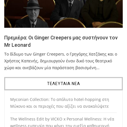
Πρεμιέρα: Οι Ginger Creepers μας συστήνουν τον
Mr Leonard
Το δίδυμο των Ginger Creepers, ο Γρηγόρης Χατζάκης και ο
Χρήστος Καπενής, δημιουργούν έναν δικό τους θεατρικό
χώρο και ανεβάζουν μία παράσταση βασισμένη…
ΤΕΛΕΥΤΑΙΑ ΝΕΑ
Myconian Collection: Το απόλυτο hotel-hopping στη
Μύκονο και οι περιοχές που αξίζει να ανακαλύψετε
The Wellness Edit by VICKO x Personal Wellness: Η νέα
wellness εμπειρία που κάνει την ευεξία καθημερινή