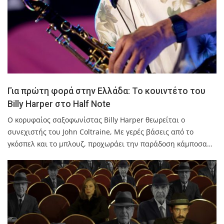
Για πρώτη φορά στην Ελλάδα: Το κουιντέτο του
Billy Harper στο Half Note
Ο κορυφαίος σαξοφωνίστας Billy Harper θεωρείται ο
συνεχιστής του John Coltraine, Με γερές βάσεις από το
γκόσπελ και το μπλουζ, προχωράει την παράδοση κάμποσα…