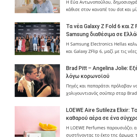
Η Εύα Αντωνοπούλου, δημοσιογράφ
κάθισε στον καναπέ του dot και 
Τα νέα Galaxy Z Fold 6 και Z
Samsung διαθέσιμα σε Ελλά
Η Samsung Electronics Hellas καλ
και Galaxy ZFlip 6, μαζί με τις ν
Brad Pitt – Angelina Jolie: 
λόγω κορωνοϊού
Πηγές και παπαράτσι πρόλαβαν ν
χολιγουντιανός σούπερ σταρ Brad
LOEWE Aire Sutileza Elixir:
καθαρού αέρα σε ένα σύγχρο
Η LOEWE Perfumes παρουσιάζει αυ
συστήνοντας το έκτο της άρωμα: το