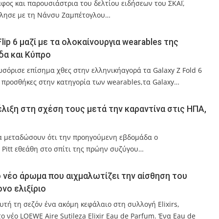
ος και παρουσιάστρια του δελτίου ειδήσεων του ΣΚΑΪ,
μίλησε με τη Νάνσυ Ζαμπέτογλου…
 Flip 6 μαζί με τα ολοκαίνουργια wearables της
δα και Κύπρο
ωσόρισε επίσημα χθες στην ελληνικήαγορά τα Galaxy Z Fold 6
έες προσθήκες στην κατηγορία των wearables,τα Galaxy…
Εξέλιξη στη σχέση τους μετά την καραντίνα στις ΗΠΑ,
α μεταδώσουν ότι την προηγούμενη εβδομάδα ο
 Pitt εθεάθη στο σπίτι της πρώην συζύγου…
 Το νέο άρωμα που αιχμαλωτίζει την αίσθηση του
νο ελιξίριο
τή τη σεζόν ένα ακόμη κεφάλαιο στη συλλογή Elixirs,
 νέο LOEWE Aire Sutileza Elixir Eau de Parfum. Ένα Eau de