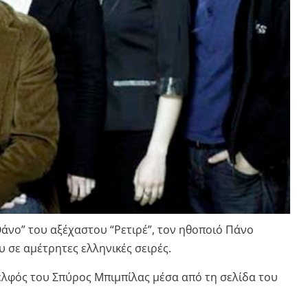
Θάνο” του αξέχαστου “Ρετιρέ”, τον ηθοποιό Πάνο
υ σε αμέτρητες ελληνικές σειρές.
ελφός του Σπύρος Μπιμπίλας μέσα από τη σελίδα του