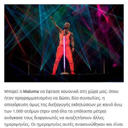
Μπορεί ο
Maluma
να έφτασε κανονικά στη χώρα μας, όπου
ήταν προγραμματισμένο να δώσει δύο συναυλίες, η
απαγόρευση όμως της διεξαγωγής εκδηλώσεων με κοινό άνω
των 1.000 ατόμων (πριν από όλα τα υπόλοιπα μέτρα)
ανάγκασε τους διοργανωτές να αναζητήσουν άλλες
ημερομηνίες. Οι ημερομηνίες αυτές ανακοινώθηκαν και είναι