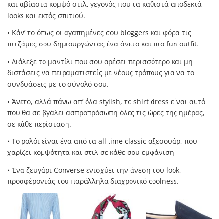
και αβίαστα κοµψό στιλ, γεγονός που τα καθιστά αποδεκτά
looks και εκτός σπιτιού.
• Κάν’ το όπως οι αγαπηµένες σου bloggers και φόρα τις
πιτζάµες σου δηµιουργώντας ένα άνετο και πιο fun outfit.
• ∆ιάλεξε το µαντίλι που σου αρέσει περισσότερο και µη
διστάσεις να πειραµατιστείς µε νέους τρόπους για να το
συνδυάσεις µε το σύνολό σου.
• Άνετο, αλλά πάνω απ’ όλα stylish, το shirt dress είναι αυτό
που θα σε βγάλει ασπροπρόσωπη όλες τις ώρες της ηµέρας,
σε κάθε περίσταση.
• Το ρολόι είναι ένα από τα all time classic αξεσουάρ, που
χαρίζει κοµψότητα και στιλ σε κάθε σου εµφάνιση.
• Ένα ζευγάρι Converse ενισχύει την άνεση του look,
προσφέροντάς του παράλληλα διαχρονικό coolness.