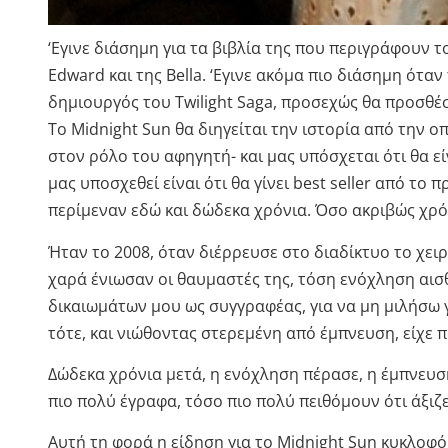
‘Εγινε διάσημη για τα βιβλία της που περιγράφουν τ
Edward και της Bella. ‘Εγινε ακόμα πιο διάσημη όταν 
δημιουργός του Twilight Saga, προσεχώς θα προσθέ
Το Midnight Sun θα διηγείται την ιστορία από την ο
στον ρόλο του αφηγητή- και μας υπόσχεται ότι θα εί
μας υποσχεθεί είναι ότι θα γίνει best seller από το 
περίμεναν εδώ και δώδεκα χρόνια. Όσο ακριβώς χρό
Ήταν το 2008, όταν διέρρευσε στο διαδίκτυο το χει
χαρά ένιωσαν οι θαυμαστές της, τόση ενόχληση αισ
δικαιωμάτων μου ως συγγραφέας, για να μη μιλήσω 
τότε, και νιώθοντας στερεμένη από έμπνευση, είχε π
Δώδεκα χρόνια μετά, η ενόχληση πέρασε, η έμπνευσ
πιο πολύ έγραφα, τόσο πιο πολύ πειθόμουν ότι άξιζε
Αυτή τη φορά η είδηση για το Midnight Sun κυκλοφό