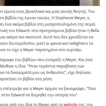
ον έρωτα ενός βρικόλακα και μιας κοινής θνητής. Του
τα βιβλία της έγιναν ταινίες. Η Stephenie Meyer, η
σει ένα ακόμα βιβλίο στη μοσχοπουλημένη της σειρά.
πτική του Edward -στα προηγούμενα βιβλία ήταν η Bella
ναι ακόμα πιο σκοτεινό. Αυτό που δεν χρειάζεται να
πρώτο δευτερόλεπτο, γιατί οι φανατικοί twilighters το
νια το είχε η Meyer παρατημένο στο συρτάρι.
ρόγραφο του βιβλίου που ετοίμαζε η Meyer. Και όση
θάνθηκε η ίδια. “Ήταν τεράστια παραβίαση των
για τα δικαιώματά μου ως άνθρωπος”, είχε δηλώσει
αρατήσει το βιβλίο στη μέση.
η επέστρεψε και η Meyer άρχισε να ξαναγράφει. “Όσο
 στον Edward να διηγηθεί την ιστορία του”.
ρησε από την ίδια τη Meyer από το
website
της, την