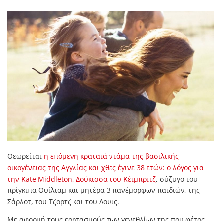
Θεωρείται
η επόμενη κραταιά ντάμα της βασιλικής
οικογένειας της Αγγλίας και χθες έγινε 38 ετών: ο λόγος για
την Kate Middleton, Δούκισσα του Κέιμπριτζ
, σύζυγο του
πρίγκιπα Ουίλιαμ και μητέρα 3 πανέμορφων παιδιών, της
Σάρλοτ, του Τζορτζ και του Λουις.
Με αφορμή τους εορτασμούς των γενεθλίων της που φέτος