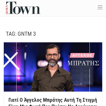
TAG:
GNTM 3
Γιατί Ο Άγγελος Μπράτης Αυτή Τη Στιγμή