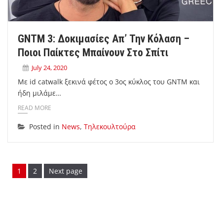
GNTM 3: Δοκιμασίες Απ’ Την Κόλαση –
Ποιοι Παίκτες Μπαίνουν Στο Σπίτι
July 24, 2020
Με id catwalk ξεκινά φέτος ο 3ος κύκλος του GNTM και
ήδη μιλάμε…
READ MORE
Posted in
News
,
Τηλεκουλτούρα
Page
Page
1
2
Next page