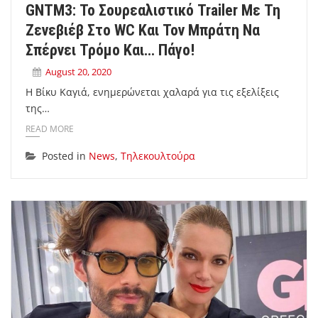
GNTM3: Το Σουρεαλιστικό Trailer Με Τη
Ζενεβιέβ Στο WC Και Τον Μπράτη Να
Σπέρνει Τρόμο Και… Πάγο!
August 20, 2020
Η Βίκυ Καγιά, ενημερώνεται χαλαρά για τις εξελίξεις
της…
READ MORE
Posted in
News
,
Τηλεκουλτούρα