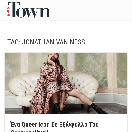
TAG:
JONATHAN VAN NESS
Ένα Queer Icon Σε Εξώφυλλο Του