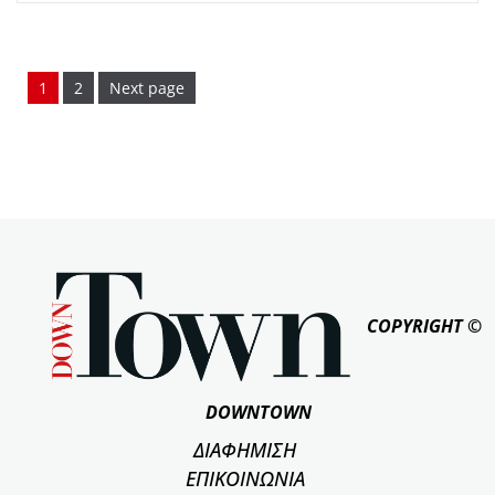
Page
Page
1
2
Next page
COPYRIGHT ©
DOWNTOWN
ΔΙΑΦΗΜΙΣΗ
ΕΠΙΚΟΙΝΩΝΙΑ