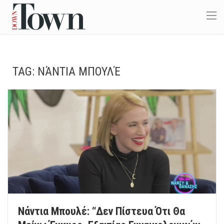
TAG:
ΝΆΝΤΙΑ ΜΠΟΥΛΈ
Νάντια Μπουλέ: “Δεν Πίστευα Ότι Θα