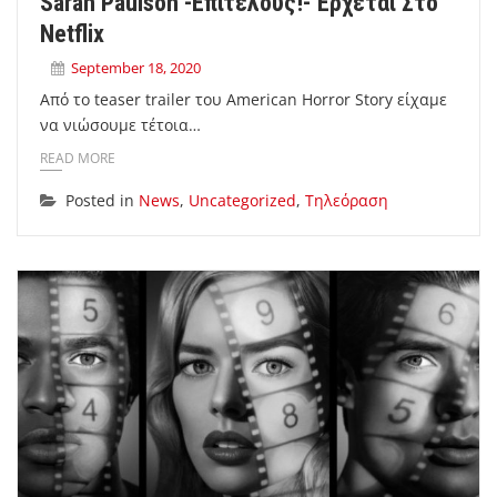
Sarah Paulson -επιτέλους!- Έρχεται Στο
Netflix
September 18, 2020
Από το teaser trailer του American Horror Story είχαμε
να νιώσουμε τέτοια…
READ MORE
Posted in
News
,
Uncategorized
,
Τηλεόραση