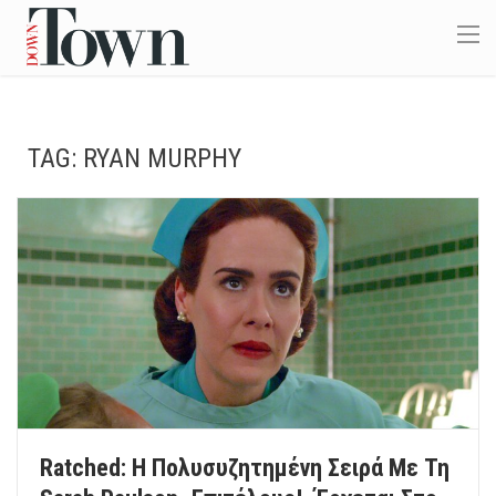
TAG:
RYAN MURPHY
Ratched: Η Πολυσυζητημένη Σειρά Με Τη