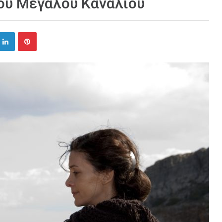
ου Μεγάλου Καναλιού