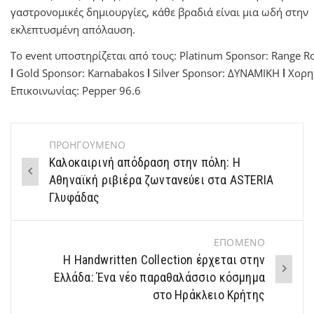
γαστρονομικές δημιουργίες, κάθε βραδιά είναι μια ωδή στην
εκλεπτυσμένη απόλαυση.
Το event υποστηρίζεται από τους:
Platinum Sponsor: Range R
l
Gold Sponsor: Karnabakos
l
Silver Sponsor: ΔΥΝΑΜΙΚΗ
l
Χορη
Επικοινωνίας: Pepper 96.6
ΠΡΟΗΓΟΥΜΕΝΟ
Post
Καλοκαιρινή απόδραση στην πόλη: Η
navigation
Αθηναϊκή ριβιέρα ζωντανεύει στα ASTERIA
Γλυφάδας
ΕΠΟΜΕΝΟ
Η Handwritten Collection έρχεται στην
Ελλάδα: Ένα νέο παραθαλάσσιο κόσμημα
στο Ηράκλειο Κρήτης