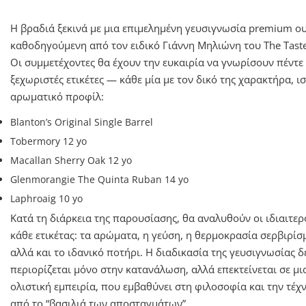
Η βραδιά ξεκινά με μια επιμελημένη γευσιγνωσία premium ου
καθοδηγούμενη από τον ειδικό Γιάννη Μηλιώνη του The Taste
Οι συμμετέχοντες θα έχουν την ευκαιρία να γνωρίσουν πέντε
ξεχωριστές ετικέτες — κάθε μία με τον δικό της χαρακτήρα, ι
αρωματικό προφίλ:
Blanton’s Original Single Barrel
Tobermory 12 yo
Macallan Sherry Oak 12 yo
Glenmorangie The Quinta Ruban 14 yo
Laphroaig 10 yo
Κατά τη διάρκεια της παρουσίασης, θα αναλυθούν οι ιδιαιτερ
κάθε ετικέτας: τα αρώματα, η γεύση, η θερμοκρασία σερβιρίσ
αλλά και το ιδανικό ποτήρι. Η διαδικασία της γευσιγνωσίας δ
περιορίζεται μόνο στην κατανάλωση, αλλά επεκτείνεται σε μι
ολιστική εμπειρία, που εμβαθύνει στη φιλοσοφία και την τέχ
από το “βασιλιά των αποσταγμάτων”.