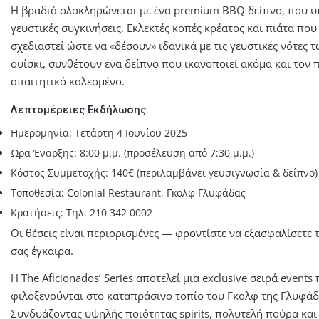
Η βραδιά ολοκληρώνεται με ένα premium BBQ δείπνο, που υ
γευστικές συγκινήσεις. Εκλεκτές κοπές κρέατος και πιάτα που
σχεδιαστεί ώστε να «δέσουν» ιδανικά με τις γευστικές νότες 
ουίσκι, συνθέτουν ένα δείπνο που ικανοποιεί ακόμα και τον 
απαιτητικό καλεσμένο.
Λεπτομέρειες Εκδήλωσης:
Ημερομηνία: Τετάρτη 4 Ιουνίου 2025
Ώρα Έναρξης: 8:00 μ.μ. (προσέλευση από 7:30 μ.μ.)
Κόστος Συμμετοχής: 140€ (περιλαμβάνει γευσιγνωσία & δείπνο)
Τοποθεσία: Colonial Restaurant, Γκολφ Γλυφάδας
Κρατήσεις: Τηλ. 210 342 0002
Οι θέσεις είναι περιορισμένες — φροντίστε να εξασφαλίσετε 
σας έγκαιρα.
Η The Aficionados’ Series αποτελεί μια exclusive σειρά events
φιλοξενούνται στο καταπράσινο τοπίο του Γκολφ της Γλυφάδ
Συνδυάζοντας υψηλής ποιότητας spirits, πολυτελή πούρα και