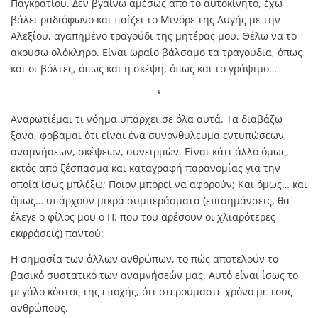
Παγκρατίου. Δεν βγαίνω αμέσως από το αυτοκίνητο, έχω
βάλει ραδιόφωνο και παίζει το Μινόρε της Αυγής με την
Αλεξίου, αγαπημένο τραγούδι της μητέρας μου. Θέλω να το
ακούσω ολόκληρο. Είναι ωραίο βάλσαμο τα τραγούδια, όπως
και οι βόλτες, όπως και η σκέψη, όπως και το γράψιμο…
*
Αναρωτιέμαι τι νόημα υπάρχει σε όλα αυτά. Τα διαβάζω
ξανά, φοβάμαι ότι είναι ένα συνονθύλευμα εντυπώσεων,
αναμνήσεων, σκέψεων, συνειρμών. Είναι κάτι άλλο όμως,
εκτός από ξέσπασμα και καταγραφή παρανομίας για την
οποία ίσως μπλέξω; Ποιον μπορεί να αφορούν; Και όμως… και
όμως… υπάρχουν μικρά συμπεράσματα (επισημάνσεις, θα
έλεγε ο φίλος μου ο Π. που του αρέσουν οι χλιαρότερες
εκφράσεις) παντού:
Η σημασία των άλλων ανθρώπων, το πώς αποτελούν το
βασικό συστατικό των αναμνήσεών μας. Αυτό είναι ίσως το
μεγάλο κόστος της εποχής, ότι στερούμαστε χρόνο με τους
ανθρώπους.