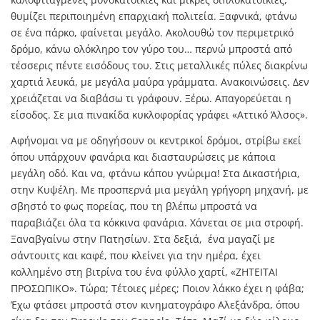
θυμίζει περιποιημένη επαρχιακή πολιτεία. Ξαφνικά, φτάνω
σε ένα πάρκο, φαίνεται μεγάλο. Ακολουθώ τον περιμετρικό
δρόμο, κάνω ολόκληρο τον γύρο του… περνώ μπροστά από
τέσσερις πέντε εισόδους του. Στις μεταλλικές πύλες διακρίνω
χαρτιά λευκά, με μεγάλα μαύρα γράμματα. Ανακοινώσεις. Δεν
χρειάζεται να διαβάσω τι γράφουν. Ξέρω. Απαγορεύεται η
είσοδος. Σε μια πινακίδα κυκλοφορίας γράφει «Αττικό Άλσος».
Αφήνομαι να με οδηγήσουν οι κεντρικοί δρόμοι, στρίβω εκεί
όπου υπάρχουν φανάρια και διασταυρώσεις με κάποια
μεγάλη οδό. Και να, φτάνω κάπου γνώριμα! Στα Δικαστήρια,
στην Κυψέλη. Με προσπερνά μια μεγάλη γρήγορη μηχανή, με
σβηστό το φως πορείας, που τη βλέπω μπροστά να
παραβιάζει όλα τα κόκκινα φανάρια. Χάνεται σε μια στροφή.
Ξαναβγαίνω στην Πατησίων. Στα δεξιά,
ένα μαγαζί με
σάντουιτς και καφέ, που κλείνει για την ημέρα, έχει
κολλημένο στη βιτρίνα του ένα φύλλο χαρτί, «ΖΗΤΕΙΤΑΙ
ΠΡΟΣΩΠΙΚΟ». Τώρα; Τέτοιες μέρες; Ποιον λάκκο έχει η φάβα;
Έχω φτάσει μπροστά στον κινηματογράφο Αλεξάνδρα, όπου