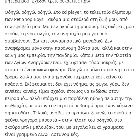
μητέρα μου. Σχεδόν τρεις δεκαετίες πριν.
Οδηγώ, οδηγώ, οδηγώ. Στο cd player, το τελευταίο άλμπουμ
των Pet Shop Boys – ακόμα μια σταθερά στη ζωή μου, από
την εφηβεία μου. Μα δεν ακούω τη μουσική. Τις σκέψεις μου
ακούω, τη νοσταλγία, την ανησυχία μου για όσα
συμβαίνουν. Ζω κάτι συναρπαστικό, μοναδικό. Δεν
αναφέρομαι μόνο στην παράνομη βόλτα μου, αλλά και στην
κοινή μας εμπειρία, την πανδημία. Κάπου μετά την πλατεία
των Αγίων Αναργύρων (ναι, έχω φτάσει τόσο μακριά), με
σταματά ένα κόκκινο φανάρι. Οδηγώ το μόνο αυτοκίνητο στο
δρόμο, δίπλα μου ένα μηχανάκι, περιμένει και εκείνο το
πράσινο. Σκέφτομαι ότι δεν έχει νόημα, ας φύγω, γύρω δεν
κινείται κανείς, είμαι σχεδόν έτοιμος να ενδώσω στον
πειρασμό… αλλά υπάρχει μια παράξενη ηδονή σε αυτήν την
πειθαρχία, σε αυτόν τον περιττό σεβασμό προς έναν κόκκινο
σηματοδότη. Τελικά, ανάβει το πράσινο, ξεκινώ, το σκούτερ
φεύγει γρήγορα μπροστά – στην πλάτη του οδηγού, στο
σκούρο μπλε μπλουζάκι του, με μεγάλα λευκά γράμματα
είναι γραμμένο ΔΙ.ΑΣ. Αστυνομικός.