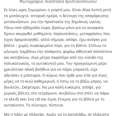
Φωτογραφία: Aναστασία Χριστιανοπούλου
Σε λίγες ώρες ξημερώνει η γιορτή μου. Είναι δέκα λεπτά μετά
τα μεσάνυχτα. Ιστορική ημέρα, η δεύτερη της απαγόρευσης
μετακινήσεων, για την προστασία της δημόσιας υγείας.
Πάνω από εβδομάδα τώρα, βγαίνω μόνο για τα αναγκαία.
Έχουν ακυρωθεί μαθήματα, παρουσιάσεις, μεταφράσεις που
είχαν δρομολογηθεί, αλλά σήμερα, απόψε, έχω ανάγκη μια
βόλτα – χωρίς συγκεκριμένο λόγο, για τη βόλτα. Στέλνω το
μήνυμα, λαμβάνω την απόκριση, φοράω αθλητικά παπούτσια
και κατεβαίνω. Λίγα μέτρα παραπέρα από την είσοδο της
πολυκατοικίας, το αυτοκίνητό μου. Την προηγούμενη μέρα
χρειάστηκε οδική βοήθεια για να πάρει μπροστά, είχε
αδειάσει η μπαταρία. Ο κύριος που ήρθε μου είπε για λίγες
μέρες να το κινώ καθημερινά, ή έστω να το βάζω μπρος, να
δουλεύει. Σκέφτομαι: Να μια καλή ευκαιρία, απόψε, για
μερικές βόλτες στο τετράγωνο. Ανεβαίνω στο σπίτι να πάρω
το κλειδί (και ένα cd) και είμαι έτοιμος για τη βόλτα με το
αυτοκίνητο. Τη σύντομη, πίστευα.
Μα η πόλη με πλάνεψε. Χωρίς να το καταλάβω, σε ελάχιστα