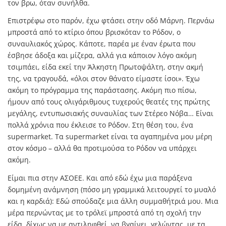
τον βρω, όταν συνήλθα.
Επιστρέφω στο παρόν, έχω φτάσει στην οδό Μάρνη. Περνάω
μπροστά από το κτίριο όπου βρισκόταν το Ρόδον, ο
συναυλιακός χώρος. Κάποτε, παρέα με έναν έρωτα που
έσβησε άδοξα και μίζερα, αλλά για κάποιον λόγο ακόμη
τσιμπάει, είδα εκεί την Άλκηστη Πρωτοψάλτη, στην ακμή
της, να τραγουδά, «όλοι στον θάνατο είμαστε ίσοι». Έχω
ακόμη το πρόγραμμα της παράστασης. Ακόμη πιο πίσω,
ήμουν από τους ολιγάριθμους τυχερούς θεατές της πρώτης
μεγάλης, εντυπωσιακής συναυλίας των Στέρεο Νόβα… Είναι
πολλά χρόνια που έκλεισε το Ρόδον. Στη θέση του, ένα
supermarket. Τα supermarket είναι τα αγαπημένα μου μέρη
στον κόσμο – αλλά θα προτιμούσα το Ρόδον να υπάρχει
ακόμη.
Είμαι πια στην ΑΣΟΕΕ. Και από εδώ έχω μια παράξενα
δομημένη ανάμνηση (πόσο μη γραμμικά λειτουργεί το μυαλό
και η καρδιά): Εδώ σπούδαζε μια άλλη συμμαθήτριά μου. Μια
μέρα περνώντας με το τρόλεϊ μπροστά από τη σχολή την
είδα, δίχως να με αντιληφθεί, να βγαίνει, γελώντας, με τα