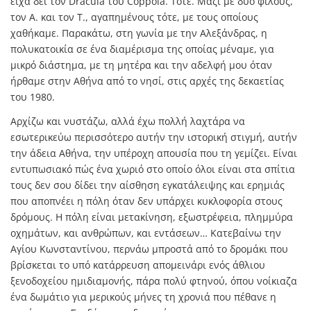
είχα δει τον Dracula του Coppola. Τότε. Μαζί με δύο φίλους,
τον Α. και τον Τ., αγαπημένους τότε, με τους οποίους
χαθήκαμε. Παρακάτω, στη γωνία με την Αλεξάνδρας, η
πολυκατοικία σε ένα διαμέρισμα της οποίας μέναμε, για
μικρό διάστημα, με τη μητέρα και την αδελφή μου όταν
ήρθαμε στην Αθήνα από το νησί, στις αρχές της δεκαετίας
του 1980.
Αρχίζω και νυστάζω, αλλά έχω πολλή λαχτάρα να
εσωτερικεύω περισσότερο αυτήν την ιστορική στιγμή, αυτήν
την άδεια Αθήνα, την υπέροχη απουσία που τη γεμίζει. Είναι
εντυπωσιακό πώς ένα χωριό στο οποίο όλοι είναι στα σπίτια
τους δεν σου δίδει την αίσθηση εγκατάλειψης και ερημιάς
που αποπνέει η πόλη όταν δεν υπάρχει κυκλοφορία στους
δρόμους. Η πόλη είναι μετακίνηση, εξωστρέφεια, πλημμύρα
οχημάτων, και ανθρώπων, και εντάσεων… Κατεβαίνω την
Αγίου Κωνσταντίνου, περνάω μπροστά από το δρομάκι που
βρίσκεται το υπό κατάρρευση απομεινάρι ενός άθλιου
ξενοδοχείου ημιδιαμονής, πάρα πολύ φτηνού, όπου νοίκιαζα
ένα δωμάτιο για μερικούς μήνες τη χρονιά που πέθανε η