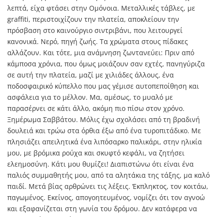
λεπτά, είχα φτάσει στην Ομόνοια. Μεταλλικές τάβλες, με
graffiti, περιστοιχίζουν την πλατεία, αποκλείουν την
πρόσβαση στο καινούργιο σιντριβάνι, που λειτουργεί
κανονικά. Νερό, πηγή ζωής. Τα χρώματα στους πίδακες
αλλάζουν. Και τότε, μια ανάμνηση ζωντανεύει: Πριν από
κάμποσα χρόνια, που όμως μοιάζουν σαν εχτές, πανηγύριζα
σε αυτή την πλατεία, μαζί με χιλιάδες άλλους, ένα
ποδοσφαιρικό κύπελλο που μας γέμισε αυτοπεποίθηση και
ασφάλεια για το μέλλον. Μα, αμέσως, το μυαλό με
παρασέρνει σε κάτι άλλο, ακόμη πιο πίσω στον χρόνο.
Ξημέρωμα Σαββάτου. Μόλις έχω σχολάσει από τη βραδινή
δουλειά και τρώω στα όρθια έξω από ένα τυροπιτάδικο. Με
πλησιάζει απειλητικά ένα λιπόσαρκο παλικάρι, στην ηλικία
μου, με βρόμικα ρούχα και σκυφτό κεφάλι, να ζητήσει
ελεημοσύνη. Κάτι μου θυμίζει! Διαπιστώνω ότι είναι ένα
παλιός συμμαθητής μου, από τα αλητάκια της τάξης, μα καλό
παιδί. Μετά βίας αρθρώνει τις λέξεις. Έκπληκτος, τον κοιτάω,
παγωμένος. Εκείνος, απογοητευμένος, νομίζει ότι τον αγνοώ
και εξαφανίζεται στη γωνία του δρόμου. Δεν κατάφερα να