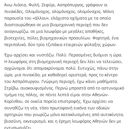
Άνω Λιόσια, Φυλή, Ζεφύρι, Ασπρόπυργος, γράφουν οι
πινακίδες. Ολομόναχος, ολομόναχος, ολομόναχος. Μόνη
παρουσία του «άλλου», ελάχιστα οχήματα με τα οποία
διασταυρώθηκα σε μια βιομηχανική περιοχή που δεν
αναγνωρίζω, σε μια λεωφόρο με μεγάλες αποθήκες,
βιοτεχνίες, πύλες βιομηχανικών προαυλίων. Φορτηγά, ένα
περιπολικό, δύο τρία τζιπάκια εταιρειών φύλαξης χώρων.
Έχω αρχίσει και νυστάζω. Πολύ. Περασμένες δυόμισι η ώρα.
Η λεωφόρος στη βιομηχανική περιοχή δεν λέει να τελειώσει,
αγχώνομαι ότι απομακρύνομαι πολύ. Ευτυχώς, πάνω στην
ώρα, μια πινακίδα, με καθοδηγεί αριστερά, προς το κέντρο
του Ασπρόπυργου. Γνώριμη περιοχή, έχω κάνει μαθήματα.
Στρίβω, ανακουφισμένος. Περνώ μπροστά από το αστυνομικό
τμήμα της πόλης, σε πέντε λεπτά είμαι στην Αθηνών-
Κορίνθου, σε οικεία πορεία επιστροφής. Έχω αρχίσει να
συνηθίζω τη νέα, τόσο πρωτοφανή εικόνα των οδικών
αρτηριών που γνωρίζω μόνο κατακλυσμένες από αυτοκίνητα,
βιασύνη, εκνευρισμό, και η έρημη λεωφόρος Αθηνών δεν με
εντυπωσιάζει.