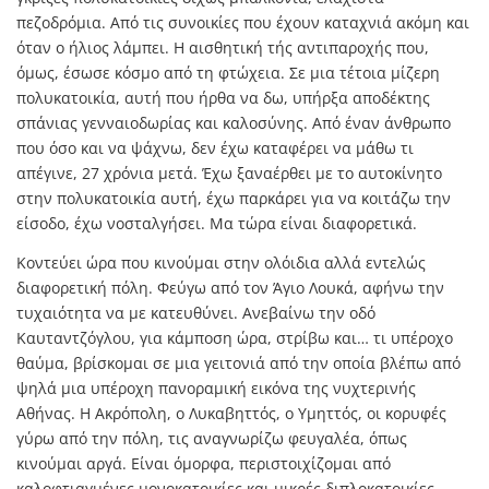
πεζοδρόμια. Από τις συνοικίες που έχουν καταχνιά ακόμη και
όταν ο ήλιος λάμπει. Η αισθητική τής αντιπαροχής που,
όμως, έσωσε κόσμο από τη φτώχεια. Σε μια τέτοια μίζερη
πολυκατοικία, αυτή που ήρθα να δω, υπήρξα αποδέκτης
σπάνιας γενναιοδωρίας και καλοσύνης. Από έναν άνθρωπο
που όσο και να ψάχνω, δεν έχω καταφέρει να μάθω τι
απέγινε, 27 χρόνια μετά. Έχω ξαναέρθει με το αυτοκίνητο
στην πολυκατοικία αυτή, έχω παρκάρει για να κοιτάζω την
είσοδο, έχω νοσταλγήσει. Μα τώρα είναι διαφορετικά.
Κοντεύει ώρα που κινούμαι στην ολόιδια αλλά εντελώς
διαφορετική πόλη. Φεύγω από τον Άγιο Λουκά, αφήνω την
τυχαιότητα να με κατευθύνει. Ανεβαίνω την οδό
Καυταντζόγλου, για κάμποση ώρα, στρίβω και… τι υπέροχο
θαύμα, βρίσκομαι σε μια γειτονιά από την οποία βλέπω από
ψηλά μια υπέροχη πανοραμική εικόνα της νυχτερινής
Αθήνας. Η Ακρόπολη, ο Λυκαβηττός, ο Υμηττός, οι κορυφές
γύρω από την πόλη, τις αναγνωρίζω φευγαλέα, όπως
κινούμαι αργά. Είναι όμορφα, περιστοιχίζομαι από
καλοφτιαγμένες μονοκατοικίες και μικρές διπλοκατοικίες,