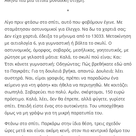
Αθήνα πια μια τέτοια μοναδική στιγμή.
*
Λίγο πριν φτάσω στο σπίτι, αυτό που φοβόμουν έγινε. Με
σταμάτησαν αστυνομικοί για έλεγχο. Να δω τα χαρτιά σας;
Δεν είχα χαρτιά, έδειξα το μήνυμα από το 13033. Μετακίνηση
με αιτιολογία 6, για γυμναστική ή βόλτα το σκυλί. Ο
αστυνομικός, όμορφος, σοβαρός, μεσήλικας, γοητευτικός, με
ρώτησε με γελαστά μάτια: Καλά, το σκυλί πού είναι; Και:
Έτσι κάνετε γυμναστική; Οδηγώντας; Πώς βρεθήκατε εδώ από
το Παγκράτι; Για τη δουλειά βγήκα, απαντώ. Δουλειά; λέει
αυστηρά. Ναι, είμαι γραφιάς, πρέπει να παραδώσω ένα
κείμενο για «τη φάση» και ήθελα να περιηγηθώ. Με κοιτάζει
σιωπηλά. Σοβαρεύει πιο πολύ. Αμάν, σκέφτομαι, 150 ευρώ
πρόστιμο. Καλά, λέει, δεν θα έπρεπε, αλλά φύγετε, γυρίστε
σπίτι. Επειδή είστε ένας στο αυτοκίνητο. Του υποσχέθηκα
όμως να μη γράψω για τη μικρή παρατυπία του.
Φτάνω στο σπίτι. Παρκάρω στην ίδια θέση, τρεις σχεδόν
ώρες μετά και είναι ακόμη κενή, στον πιο κεντρικό δρόμο του