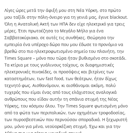
Λίγες ώρες μετά την άφιξή μου στη Νέα Υόρκη, στο πρώτο
μου ταξίδι στην πόλη-όνειρο για τη γενιά μας, έγινε blackout.
Όλη η Aνατολική Aκτή των ΗΠΑ δεν είχε ηλεκτρικό για τρεις
μέρες. Έτσι πρωτοέζησα το Μεγάλο Μήλο για ένα
Σαββατοκύριακο, σε αυτές τις συνθήκες. Θεώρησα την
εμπειρία ένα υπέροχο δώρο που μου έδωσε το προνόμιο να
βρεθώ στο πιο ηλεκτροφωτισμένο σημείο του πλανήτη, την
Times Square – μόνο που τώρα ήταν βυθισμένο στο σκοτάδι.
Τα κτίρια με τους γυάλινους τοίχους, οι διαφημιστικές
ηλεκτρονικές πινακίδες, οι προσόψεις και βιτρίνες των
καταστημάτων, των fast food, των θεάτρων, ήταν δίχως
τεχνητό φως. Αισθανόμουν, κι αισθάνομαι ακόμη, πολύ
τυχερός που είμαι ένας από τους ελάχιστους αναλογικά
ανθρώπους που είδαν αυτήν τη σπάνια στιγμή της Νέας
Υόρκης, του κόσμου όλου. Την Times Square φωτισμένη μόνο
από τα φώτα των περιπολικών, των οχημάτων τροφοδοσίας,
των πυροσβεστικών που περνούσαν σποραδικά. Η ξεχωριστή
μου, μόνο για μένα, νεοϋορκέζικη στιγμή. Έχω και για την