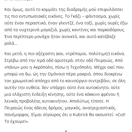
Και όμως, αυτό το κομμάτι της διαδρομής μού επιφυλάσσει
τις πιο εντυπωσιακές εικόνες. Το Γκάζι – φάντασμα, χωρίς
ούτε έναν περαστικό, έναν γλεντζέ, ένα ταξί, χωρίς ουρές έξω
από τα νυχτερινά μαγαζιά, χωρίς καντίνες και παρκαδόρους.
Ένα περίπτερο μονάχα ήταν ανοικτό, και αυτό κατέβαζε
ρολά…
Και μετά, η πιο αξέχαστη (και, ντρέπομαι, πολύτιμη!) εικόνα.
Στρίβω από την Ιερά oδό αριστερά, στην οδό Πειραιώς. Από
«πάνω» μου η Ακρόπολη, πίσω η Τεχνόπολη. Μέχρι εκεί που
μπορώ να δω, ώς την Ομόνοια πέρα μακριά, όπου διακρίνω
τον χρωματικό απόηχο από το καινούργιο σιντριβάνι, σε όλη
αυτήν την ευθεία, δεν υπάρχει ούτε ένα αυτοκίνητο, ούτε
μια ελάχιστη ένδειξη κίνησης, ούτε ένα κόκκινο φρένου ή
λευκός προβολέας αυτοκινήτου. Απολύτως τίποτε. Η
Πειραιώς ένας άδειος δρόμος, μαγικός, ανατριχιαστικός,
πανέμορφος. Είμαι σίγουρος ότι ο Kubrick θα ακουστεί: «Cut!
To έχουμε!».
*