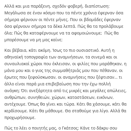
Αλλά και μια παράξενη, σχεδόν φοβερή, διαπίστωση:
Μεγάλωσα σε έναν κόσμο που τα πέντε χρόνια έφερναν όσα
σήμερα φέρνουν οι πέντε μήνες. Που οι βδομάδες έφερναν
όσα φέρνουν σήμερα τα δέκα λεπτά. Πώς θα τα προλάβουμε
όλα; Πώς θα καταφέρνουμε να τα αφομοιώνουμε;
Πώς θα
μπορέσουμε να μη μας καίνε;
Και βέβαια, κάτι ακόμη. Ίσως το πιο ουσιαστικό. Αυτή η
αθηναϊκή τοπογραφία των αναμνήσεων, τα σινεμά και οι
συναυλιακοί χώροι που έκλεισαν, οι φιλίες που μαράθηκαν, η
μάνα μου και ο γιος της συμμαθήτριάς μου που πέθαναν, οι
έρωτες που ξεφούσκωσαν, οι αναμνήσεις που ξέφτισαν… τι
άλλο είναι παρά μια επιβεβαίωση που την έχω πολλή
ανάγκη; Ότι ανεξάρτητα από τις μικρές και μεγάλες απώλειες,
ανθρώπων, συνηθειών, χώρων, καταστάσεων, εικόνων,
αντέχουμε. Όπως θα γίνει και τώρα. Κάτι θα χάσουμε, κάτι θα
κερδίσουμε. Κάτι θα μάθουμε. Θα σταθούμε για λίγο. Αλλά θα
προχωρήσουμε.
Πώς το λέει ο ποιητής μας, ο Γκάτσος; Κάνε το δάκρυ σου