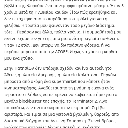
βιβλία της. Φορούσε ένα πανέμορφο πράσινο φόρεμα. Ήταν 3
χρόνια μετά τη Γ’ Λυκείου και δεν ξέρω πώς κρατήθηκα και
δεν πετάχτηκα από το παράθυρο του τρόλεϊ για να τη
φιλήσω. Η τριετία μου φαίνονταν τόσο μεγάλο διάστημα,
τότε… Περάσαν και άλλα, πολλά χρόνια. Η συμμαθήτριά μου
εκείνη έχασε τον γιο της από μια ανίατη ραγδαία ασθένεια.
Ήταν 12 ετών. Δεν μπορώ να δω πράσινο φόρεμα, ή να
περάσω μπροστά από την ΑΣΟΕΕ, δίχως να χάσει η καρδιά
μου ένα χτύπο.
Στην Πατησίων δεν υπάρχει σχεδόν κανένα αυτοκίνητο.
Άδειες η πλατεία Αμερικής, η πλατεία Κολιάτσου. Περνάω
μπροστά από ακόμη ένα supermarket που κάποτε ήταν
κινηματογράφος. Αναδύεται από τη μνήμη η εικόνα ενός
τεράστιου πλήθους να περιμένει να κόψει εισιτήριο για το
μεγάλο blockbuster της εποχής, το Terminator 2. Λίγο
παρακάτω, δεν αντιστέκομαι στον πειρασμό. Στρίβω
αριστερά, και είμαι σε μια γειτονιά βγαλμένη, θαρρείς, από
δυστοπικό διήγημα του Αντώνη Σαμαράκη. Στενοί δρόμοι,
γκρίζες πολυκατοικίες δίχως μπαλκόνια, ελάχιστα