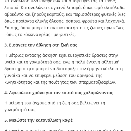
κατανάλωση υδατανθράκων και αποφεύγοντας τα τρανς
λιπαρά. Καταναλώνετε υγιεινά λιπαρά, όπως ωμό ελαιόλαδο,
αβοκάντο και ξηρούς καρπούς, και περισσότερες φυτικές ίνες,
όπως προϊόντα ολικής άλεσης, όσπρια, φρούτα και λαχανικά.
Επίσης, όπου μπορείτε αντικαταστήστε τις ζωικές πρωτεΐνες
–όπως το κόκκινο κρέας– με φυτικές.
3. Εισάγετε την άθληση στη ζωή σας
Η μέτριας έντασης άσκηση έχει ευεργετικές δράσεις στην
υγεία και τη γονιμότητά σας, ενώ η πολύ έντονη αθλητική
δραστηριότητα μπορεί να διαταράξει τον έμμηνο κύκλο στη
γυναίκα και να επιφέρει μείωση του αριθμού, της
κινητικότητας και της ποιότητας των σπερματοζωαρίων.
4. Αφιερώστε χρόνο για τον εαυτό σας χαλαρώνοντας
Η μείωση του άγχους από τη ζωή σας βελτιώνει τη
γονιμότητά σας.
5. Μειώστε την κατανάλωση καφέ
Η καφεΐνη μπορεί να επηρεάσει αρνητικά τη γονιμότητά σας