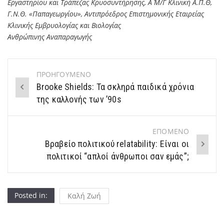
Εργαστηρίου και Τράπεζας Κρυοσυντήρησης, A΄ M/Γ Κλινική Α.Π.Θ,
Γ.Ν.Θ. «Παπαγεωργίου», Αντιπρόεδρος Επιστημονικής Εταιρείας
Κλινικής Εμβρυολογίας και Βιολογίας
Ανθρώπινης Αναπαραγωγής
ΠΡΟΗΓΟΥΜΕΝΟ
Post
Brooke Shields: Τα σκληρά παιδικά χρόνια
navigation
της καλλονής των ’90s
ΕΠΟΜΕΝΟ
Βραβείο πολιτικού relatability: Είναι οι
πολιτικοί “απλοί άνθρωποι σαν εμάς”;
Posted in:
Καλή Ζωή