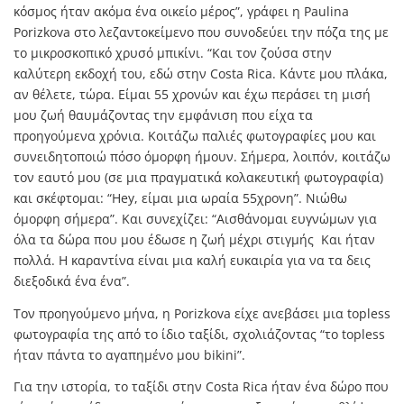
κόσμος ήταν ακόμα ένα οικείο μέρος”, γράφει η Paulina
Porizkova στο λεζαντοκείμενο που συνοδεύει την πόζα της με
το μικροσκοπικό χρυσό μπικίνι. “Και τον ζούσα στην
καλύτερη εκδοχή του, εδώ στην Costa Rica. Κάντε μου πλάκα,
αν θέλετε, τώρα. Είμαι 55 χρονών και έχω περάσει τη μισή
μου ζωή θαυμάζοντας την εμφάνιση που είχα τα
προηγούμενα χρόνια. Κοιτάζω παλιές φωτογραφίες μου και
συνειδητοποιώ πόσο όμορφη ήμουν. Σήμερα, λοιπόν, κοιτάζω
τον εαυτό μου (σε μια πραγματικά κολακευτική φωτογραφία)
και σκέφτομαι: “Hey, είμαι μια ωραία 55χρονη”. Νιώθω
όμορφη σήμερα”. Και συνεχίζει: “Αισθάνομαι ευγνώμων για
όλα τα δώρα που μου έδωσε η ζωή μέχρι στιγμής Και ήταν
πολλά. Η καραντίνα είναι μια καλή ευκαιρία για να τα δεις
διεξοδικά ένα ένα”.
Τον προηγούμενο μήνα, η Porizkova είχε ανεβάσει μια topless
φωτογραφία της από το ίδιο ταξίδι, σχολιάζοντας “το topless
ήταν πάντα το αγαπημένο μου bikini”.
Για την ιστορία, το ταξίδι στην Costa Rica ήταν ένα δώρο που