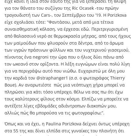
είχε κάνει η ίδια στον εαυτό της για να ξεπεράσει τη θλίψη
για τον θάνατο του συζύγου της Ric Ocasek -του πρώην
τραγουδιστή των Cars-, τον Σεπτέμβριο του ’19. Η Porizkova
είχε σχολιάσει τότε: “Φαντάσου, μετά από μια τέτοια
συναισθηματική κόλαση, να έρχεσαι εδώ. Περιτριγυρισμένη
από θαλασσινό νερό σε θερμοκρασία μήτρας, από τους ήχους
των μαϊμούδων που φλυαρούν στα δέντρα, από το άρωμα
των υγρών πράσινων φύλλων και του νυχτερινού γιασεμιού,
πίνοντας ένα negroni την ώρα που ο ήλιος δύει πάνω από
τον ωκεανό στον ορίζοντα. Η λέξη ευγνώμων είναι πολύ λίγη
για να περιγράψω αυτό που νιώθω. Ευχαριστώ με όλη μου
την καρδιά τον @straphanger1 (σ.σ. ο φωτογράφος Thierry
Boue). Αν αναρωτιέστε πώς μια νεόπτωχη χήρα μπορεί να
πληρώσει για κάτι τόσο υπέροχο, θέλω να σας πω ότι έχω
τους καλύτερους φίλους στον κόσμο. Ελπίζω να μπορείτε να
αντέξετε λίγες εβδομάδες αδιάντροπων διακοπών μου,
αλλιώς πώς θα μπορούσα να τις φωτογραφίσω;”.
Όπως και να έχει, η Paulina Porizkova δείχνει όντως υπέροχη
στα 55 της και δίνει ελπίδα στις γυναίκες του πλανήτη ότι