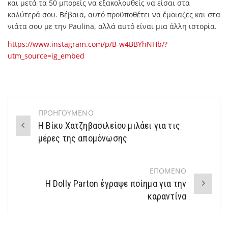
και μετά τα 50 μπορείς να εξακολουθείς να είσαι στα
καλύτερά σου. Βέβαια, αυτό προϋποθέτει να έμοιαζες και στα
νιάτα σου με την Paulina, αλλά αυτό είναι μια άλλη ιστορία.
https://www.instagram.com/p/B-w4BBYhNHb/?
utm_source=ig_embed
ΠΡΟΗΓΟΥΜΕΝΟ
Post
Η Βίκυ Χατζηβασιλείου μιλάει για τις
navigation
μέρες της απομόνωσης
ΕΠΟΜΕΝΟ
Η Dolly Parton έγραψε ποίημα για την
καραντίνα