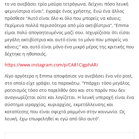
το να ανεβάσει τρία μαύρα τετράγωνα, δείχνει πόσο λευκή
φεμινίστρια είναι”, έγραψε ένας χρήστης. Ενώ ένα άλλος
πρόσθεσε “Αυτό είναι όλο κι όλο που μπορείς να κάνεις;
Περίμενα πολλά περισσότερα από μία ακτιβίστρια”, “Emma
είμαι πολύ απογοητευμένος μαζί σου. Ισχυρίζεσαι ότι είσαι
μεγάλη ακτιβίστρια και αυτό είναι το μόνο που μπορείς να
κάνεις;” και αυτό είναι μόνο ένα μικρό μέρος της κριτικής που
δέχτηκε η ηθοποιός.
https://www.instagram.com/p/CA81CigphAR/
Λίγο αργότερα η Emma αποφάσισε να ανεβάσει ένα νέο post,
στο οποίο είχε γράψει τα παρακάτω. “Υπάρχει τόσο μεγάλος
ρατσισμός τόσο στο παρελθόν όσο και στο παρόν που δεν
αναγνωρίζεται ούτε και λογίζεται. Η λευκή υπεροχή είναι ένα
σύστημα ιεραρχίας, κυριαρχίας, εκμετάλλευσης και
καταπίεσης που είναι σφιχτά ραμμένο στην κοινωνία. Ως
λευκή, έχω επωφεληθεί κι εγώ από όλο αυτό”.