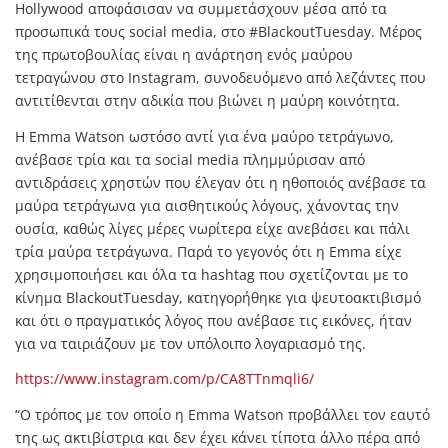
Hollywood αποφάσισαν να συμμετάσχουν μέσα από τα
προσωπικά τους social media, στο #BlackoutTuesday. Μέρος
της πρωτοβουλίας είναι η ανάρτηση ενός μαύρου
τετραγώνου στο Instagram, συνοδευόμενο από λεζάντες που
αντιτίθενται στην αδικία που βιώνει η μαύρη κοινότητα.
Η Emma Watson ωστόσο αντί για ένα μαύρο τετράγωνο,
ανέβασε τρία και τα social media πλημμύρισαν από
αντιδράσεις χρηστών που έλεγαν ότι η ηθοποιός ανέβασε τα
μαύρα τετράγωνα για αισθητικούς λόγους, χάνοντας την
ουσία, καθώς λίγες μέρες νωρίτερα είχε ανεβάσει και πάλι
τρία μαύρα τετράγωνα. Παρά το γεγονός ότι η Emma είχε
χρησιμοποιήσει και όλα τα hashtag που σχετίζονται με το
κίνημα BlackoutTuesday, κατηγορήθηκε για ψευτοακτιβισμό
και ότι ο πραγματικός λόγος που ανέβασε τις εικόνες, ήταν
για να ταιριάζουν με τον υπόλοιπο λογαριασμό της.
https://www.instagram.com/p/CA8TTnmqli6/
“Ο τρόπος με τον οποίο η Emma Watson προβάλλει τον εαυτό
της ως ακτιβίστρια και δεν έχει κάνει τίποτα άλλο πέρα από