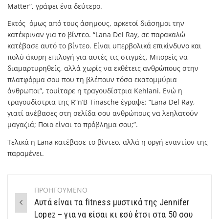
Matter”, γράφει ένα δεύτερο.
Εκτός όμως από τους άσημους, αρκετοί διάσημοι την
κατέκριναν για το βίντεο. “Lana Del Ray, σε παρακαλώ
κατέβασε αυτό το βίντεο. Είναι υπερβολικά επικίνδυνο και
πολύ άκυρη επιλογή για αυτές τις στιγμές. Μπορείς να
διαμαρτυρηθείς, αλλά χωρίς να εκθέτεις ανθρώπους στην
πλατφόρμα σου που τη βλέπουν τόσα εκατομμύρια
άνθρωποι”, τουίταρε η τραγουδίστρια Kehlani. Ενώ η
τραγουδίστρια της R”n’B Tinasche έγραψε: “Lana Del Ray,
γιατί ανέβασες στη σελίδα σου ανθρώπους να λεηλατούν
μαγαζιά; Ποιο είναι το πρόβλημα σου;”.
Τελικά η Lana κατέβασε το βίντεο, αλλά η οργή εναντίον της
παραμένει.
ΠΡΟΗΓΟΥΜΕΝΟ
Post
Aυτά είναι τα fitness μυστικά της Jennifer
navigation
Lopez – για να είσαι κι εσύ έτσι στα 50 σου