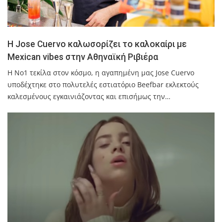
Η Jose Cuervo καλωσορίζει το καλοκαίρι με
Mexican vibes στην Αθηναϊκή Ριβιέρα
Η No1 τεκίλα στον κόσμο, η αγαπημένη μας Jose Cuervo
υποδέχτηκε στο πολυτελές εστιατόριο Beefbar εκλεκτούς
καλεσμένους εγκαινιάζοντας και επισήμως την…