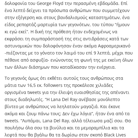
δολοφονία του George Floyd την περασμένη εβδομάδα. Επί
ένα λεπτό δείχνει τα πρόσωπα ανθρώπων που συμμετέχουν
στην εξέγερση και στους βανδαλισμούς καταστημάτων, ένα
είδος ρεπορτάζ-μαρτυρία των γεγονότων, του τύπου “ήμουν
κι εγώ εκεί”. Η δική της πρόθεση ήταν ενδεχομένως να
εκφράσει τη συμπαράστασή της στις αντιδράσεις κατά των
αστυνομικών που δολοφόνησαν έναν ακόμα Αφροαμερικανό
-πιέζοντας με το γόνατο τον λαιμό του επί 9 λεπτά, μέχρι που
πέθανε από ασφυξία- ενώνοντας τη φωνή της με εκείνη όλων
των άλλων διάσημων που καταδίκασαν την ενέργεια.
Το γεγονός όμως ότι εκθέτει αυτούς τους ανθρώπους στα
μάτια των 16,5 εκ. followers της προκάλεσε χιλιάδες
οργισμένα tweets για την έλειψη ευαισθησίας της απέναντι
στους διαδηλωτές. “Η Lana Del Ray ανέβασε μονόλεπτο
βίντεο με ανθρώπους να λεηλατούν μαγαζιά. Και έκανε
ακόμα και ζουμ πάνω τους; Δεν έχω λόγια”, ήταν ένα από τα
tweets. “Λυπάμαι, Lana Del Ray, αλλά τέλειωσα μαζί σου. Θα
πουλήσω όλα σου τα βινύλια και τα μεμοραμπίλια και τα
λεφτά που θα βγάλω θα τα δωρίσω στον σκοπό Black Lives