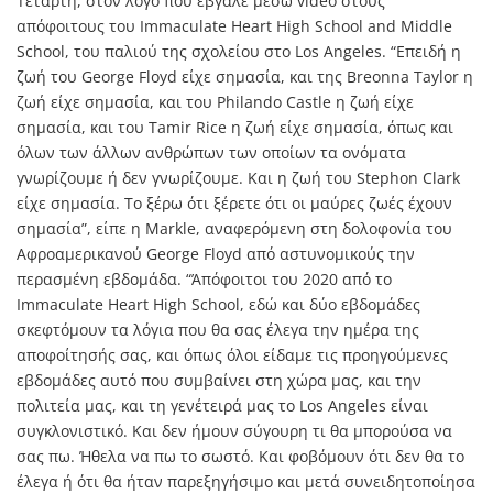
Τετάρτη, στον λόγο που έβγαλε μέσω video στους
απόφοιτους του Immaculate Heart High School and Middle
School, του παλιού της σχολείου στο Los Angeles. “Επειδή η
ζωή του George Floyd είχε σημασία, και της Breonna Taylor η
ζωή είχε σημασία, και του Philando Castle η ζωή είχε
σημασία, και του Tamir Rice η ζωή είχε σημασία, όπως και
όλων των άλλων ανθρώπων των οποίων τα ονόματα
γνωρίζουμε ή δεν γνωρίζουμε. Και η ζωή του Stephon Clark
είχε σημασία. Το ξέρω ότι ξέρετε ότι οι μαύρες ζωές έχουν
σημασία”, είπε η Markle, αναφερόμενη στη δολοφονία του
Αφροαμερικανού George Floyd από αστυνομικούς την
περασμένη εβδομάδα. “Άπόφοιτοι του 2020 από το
Immaculate Heart High School, εδώ και δύο εβδομάδες
σκεφτόμουν τα λόγια που θα σας έλεγα την ημέρα της
αποφοίτησής σας, και όπως όλοι είδαμε τις προηγούμενες
εβδομάδες αυτό που συμβαίνει στη χώρα μας, και την
πολιτεία μας, και τη γενέτειρά μας το Los Angeles είναι
συγκλονιστικό. Και δεν ήμουν σύγουρη τι θα μπορούσα να
σας πω. Ήθελα να πω το σωστό. Και φοβόμουν ότι δεν θα το
έλεγα ή ότι θα ήταν παρεξηγήσιμο και μετά συνειδητοποίησα