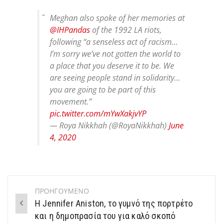
Meghan also spoke of her memories at
@IHPandas
of the 1992 LA riots,
following “a senseless act of racism…
I’m sorry we’ve not gotten the world to
a place that you deserve it to be. We
are seeing people stand in solidarity…
you are going to be part of this
movement.”
pic.twitter.com/mYwXakjvYP
— Roya Nikkhah (@RoyaNikkhah)
June
4, 2020
ΠΡΟΗΓΟΥΜΕΝΟ
Post
Η Jennifer Aniston, το γυμνό της πορτρέτο
navigation
και η δημοπρασία του για καλό σκοπό