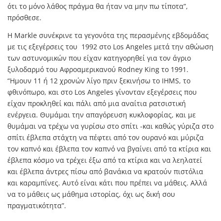
ότι το μόνο λάθος πράγμα θα ήταν να μην πω τίποτα”,
πρόσθεσε.
Η Markle συνέκρινε τα γεγονότα της περασμένης εβδομάδας
με τις εξεγέρσεις του 1992 στο Los Angeles μετά την αθώωση
των αστυνομικών που είχαν κατηγορηθεί για τον άγριο
ξυλοδαρμό του Αφροαμερικανού Rodney King το 1991.
“Ημουν 11 ή 12 χρονών λίγο πριν ξεκινήσω το IHMS, το
φθινόπωρο, και στο Los Angeles γίνονταν εξεγέρσεις που
είχαν προκληθεί και πάλι από μια αναίτια ρατσιστική
ενέργεια. Θυμάμαι την απαγόρευση κυκλοφορίας, και με
θυμάμαι να τρέχω να γυρίσω στο σπίτι -και καθώς γύριζα στο
σπίτι έβλεπα στάχτη να πέφτει από τον ουρανό και μύριζα
τον καπνό και έβλεπα τον καπνό να βγαίνει από τα κτίρια και
έβλεπα κόσμο να τρέχει έξω από τα κτίρια και να λεηλατεί
και έβλεπα άντρες πίσω από βανάκια να κρατούν πιστόλια
και καραμπίνες. Αυτό είναι κάτι που πρέπει να μάθεις. Αλλά
να το μάθεις ως μάθημα ιστορίας, όχι ως δική σου
πραγματικότητα”.