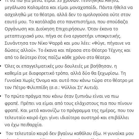
Τι να πω για μένα; Είμαι 33 χρονών. Γεννήθηκα Αθήνα,
μεγάλωσα Καλαμάτα και είμαι μοναχοπαίδι. Πάντα ήθελα να
ασχοληθώ με το θέατρο, αλλά δεν το ομολογούσα ούτε στον
εαυτό μου. Το κατάλαβα στο πανεπιστήμιο, που σπούδαζα
Οργάνωση και Διοίκηση Επιχειρήσεων. Όταν έκανα το
μεταπτυχιακό μου, πήγα σε ένα εργαστήρι υποκριτικής.
Συνάντησα τον Νίκο Ψαρρά και μου λέει: «Φύγε, πήγαινε να
δώσεις αλλού». Το έκανα και πέρασα στο Θέατρο Τέχνης και
από το δεύτερο έτος παίζω κάθε χρόνο στο θέατρο.
Όλες οι επαγγελματικές μου δουλειές με βοήθησαν, η
καθεμία με διαφορετικό τρόπο, αλλά δύο θα ξεχωρίσω. Τη
Γυναίκα Χωρίς Όνομα και αυτό που κάνω τώρα στο θέατρο με
τον Πέτρο Φιλιππίδη (σ.σ.: Ψύλλοι Στ’ Αυτιά).
Το πρώτο πράγμα που κάνω όταν ξυπνάω είναι να πιω
φραπέ. Πρέπει να είμαι από τους ελάχιστους πια που πίνουν
φραπέ. Και μετά κανονίζω το πρόγραμμα της ημέρας, που τον
τελευταίο καιρό έχει γίνει ιδιαίτερα αυστηρό και επιβάλλει
να έχω πειθαρχία.
Τον τελευταίο καιρό δεν βγαίνω καθόλου έξω. Η γυναίκα μου