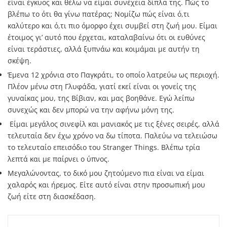
είναι έγκυος και θέλω να είμαι συνέχεια δίπλα της. Πώς το
βλέπω το ότι θα γίνω πατέρας; Νομίζω πώς είναι ό,τι
καλύτερο και ό,τι πιο όμορφο έχει συμβεί στη ζωή μου. Είμαι
έτοιμος γι’ αυτό που έρχεται, καταλαβαίνω ότι οι ευθύνες
είναι τεράστιες, αλλά ξυπνάω και κοιμάμαι με αυτήν τη
σκέψη.
Έμενα 12 χρόνια στο Παγκράτι, το οποίο λατρεύω ως περιοχή.
Πλέον μένω στη Γλυφάδα, γιατί εκεί είναι οι γονείς της
γυναίκας μου, της Βίβιαν, και μας βοηθάνε. Εγώ λείπω
συνεχώς και δεν μπορώ να την αφήνω μόνη της.
Είμαι μεγάλος σινεφίλ και μανιακός με τις ξένες σειρές, αλλά
τελευταία δεν έχω χρόνο να δω τίποτα. Παλεύω να τελειώσω
το τελευταίο επεισόδιο του Stranger Things. Βλέπω τρία
λεπτά και με παίρνει ο ύπνος.
Μεγαλώνοντας, το δικό μου ζητούμενο πια είναι να είμαι
χαλαρός και ήρεμος. Είτε αυτό είναι στην προσωπική μου
ζωή είτε στη διασκέδαση.