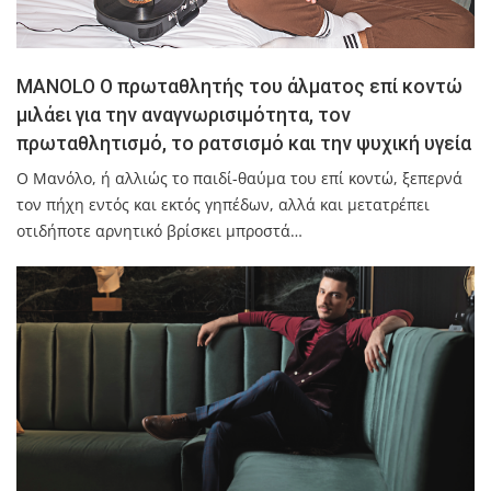
MANOLO Ο πρωταθλητής του άλματος επί κοντώ
μιλάει για την αναγνωρισιμότητα, τον
πρωταθλητισμό, το ρατσισμό και την ψυχική υγεία
Ο Μανόλο, ή αλλιώς το παιδί-θαύμα του επί κοντώ, ξεπερνά
τον πήχη εντός και εκτός γηπέδων, αλλά και μετατρέπει
οτιδήποτε αρνητικό βρίσκει μπροστά…