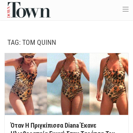
TAG:
TOM QUINN
Όταν Η Πριγκίπισσα Diana Έκανε