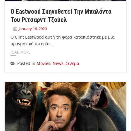
Ο Eastwood Σκηνοθετεί Την Μπαλάντα
Του Ρίτσαρντ Τζoύελ
January 16, 2020
Ο Clint Eastwood αυτή τη φορά καταπιάστηκε με μια
πραγματική ιστορία.…
READ MORE
Posted in
Movies
,
News
,
Σινεμα