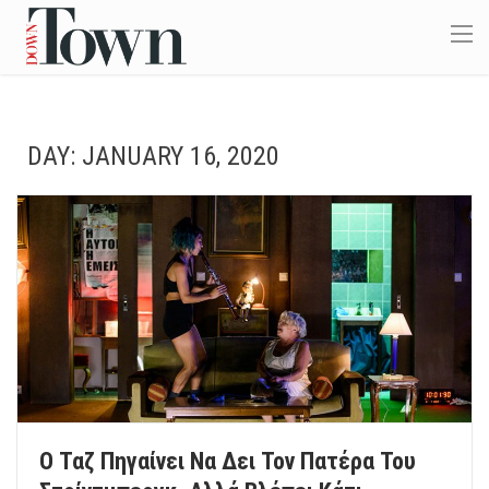
DAY:
JANUARY 16, 2020
Ο Ταζ Πηγαίνει Να Δει Τον Πατέρα Του