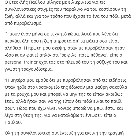
Ο Ετεοκλής Παύλου μίλησε με ειλικρίνεια για τις
συγκλονιστικές στιγμές που παραλίγο να του κοστίσουν τη
ζωή, αλλά και για τον τρόπο που έχασε το ένα του πόδι, μετά
από πυροβολισμό.
“Ήμουν έναν μήνα σε τεχνητό κώμα. Αυτό που λένε ότι
περνάει όλη σου η ζωή μπροστά απ’ τα μάτια σου είναι
αλήθεια. Η πρώτη μου σκέψη, όταν με πυροβόλησαν ήταν
-όσο κι αν φανεί απλό- ότι “ρε φίλε, πάει, πέθανα”, είπε ο
personal trainer εχοντας στο πλευρό του τη σύζυγό του και
γνωστή τραγουδίστρια.
“Η μητέρα μου έμαθε ότι με πυροβόλησαν από τις ειδήσεις.
Όταν ήρθε στο νοσοκομείο της έδωσαν μια μαύρη σακούλα
με τα ρούχα μου και μπορεί να μην της το είπαν ακριβώς
έτσι, αλλά ήταν σαν να της είπαν ότι “εδώ είναι το παιδί
σου”. Τώρα που έχω γίνει γονιός μπορώ να μπω, έστω και
λίγο στη θέση της, για να καταλάβω τι ένιωσε”, είπε ο
Παύλου.
Όλη τη συγκλονιστική συνέντευξη για εκείνη την τραγική